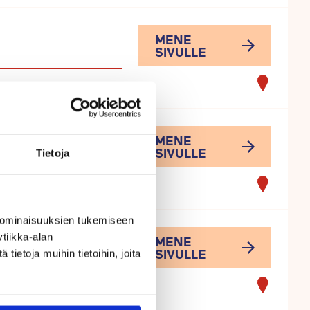
MENE
SIVULLE
MENE
SIVULLE
Tietoja
 ominaisuuksien tukemiseen
tiikka-alan
MENE
SIVULLE
ietoja muihin tietoihin, joita