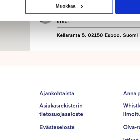
Muokkaa
Touhula Seaside International
KIELI
Keilaranta 5, 02150 Espoo, Suomi
Touhula Fallåker
LIIKUNTA
Fallåkerinrinne 2, 02740 Espoo, S
Ajankohtaista
Anna p
Touhula Palolampi
Asiakasrekisterin
Whistl
a
tietosuojaseloste
LIIKUNTA
ilmoit
Palolammentie 6, 02780 Espoo
Evästeseloste
Oiva-r