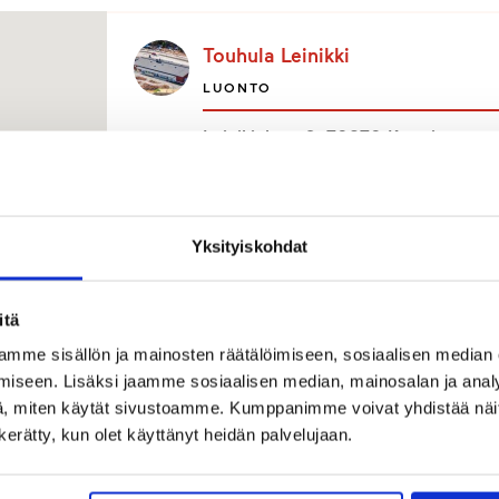
Touhula Leinikki
LUONTO
Leinikinkatu 2, 70870 Kuopio
Touhula Lennokki
Yksityiskohdat
TAIDE
Sisunaukio 1, 33900 Tampere
itä
mme sisällön ja mainosten räätälöimiseen, sosiaalisen median
Touhula Karisto
iseen. Lisäksi jaamme sosiaalisen median, mainosalan ja analy
, miten käytät sivustoamme. Kumppanimme voivat yhdistää näitä t
LIIKUNTA
n kerätty, kun olet käyttänyt heidän palvelujaan.
Karistonkatu 201, 15160 Lahti