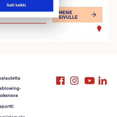
Salli kaikki
MENE
SIVULLE
MENE
SIVULLE
uomi
alautetta
eblowing-
MENE
SIVULLE
uskanava
aportti