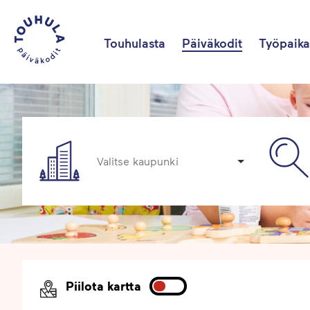
Touhulasta
Päiväkodit
Työpaika
Valitse kaupunki
Piilota kartta