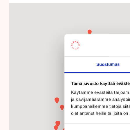
Suostumus
Tämä sivusto käyttää eväste
Käytämme evästeitä tarjoama
ja kävijämäärämme analysoim
kumppaneillemme tietoja siitä
olet antanut heille tai joita o