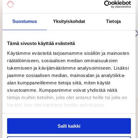
kohdataan yksilöinä. Lapsille on monipuolista
toinen näistä retkistä on aina Metsämörri-retki.
tekemistä niin sisällä kuin ulkona
Myös läheinen Muumi-leikkipuisto on kovassa
luonnossakin. Paljon kivoja retkiä ja muista
aktiviteettejä. Viestintä molemp...
Suostumus
Yksityiskohdat
Tietoja
käytössä aina keväästä pitkälle syksyyn. Käymme
Show
kerran viikossa jumpalla läheisen Pyroll Areenan
more
liikuntasalissa.
Tämä sivusto käyttää evästeitä
Käytämme evästeitä tarjoamamme sisällön ja mainosten
Keskustelemme haku- ja tuontitilanteissa päivittäin
räätälöimiseen, sosiaalisen median ominaisuuksien
vanhempien kanssa. Joka päivä hakutilanteissa
tukemiseen ja kävijämäärämme analysoimiseen. Lisäksi
kerromme päivän kulun lapsi- ja ryhmäkohtaisesti.
jaamme sosiaalisen median, mainosalan ja analytiikka-
TouGon kautta lähetämme perjantaisin
Juliette Kaksonen
alan kumppaneillemme tietoja siitä, miten käytät
Pyhtää
viikkokirjeen, jossa kerromme edellisen viikon
sivustoamme. Kumppanimme voivat yhdistää näitä
04/2025
tapahtumat sekä tulevan viikon ohjelman.
tietoja muihin tietoihin, joita olet antanut heille tai joita on
Lähetämme TouGon kautta myös kuvia toiminnasta
.
kerätty, kun olet käyttänyt heidän palvelujaan.
Page
1
of
Salli kaikki
7