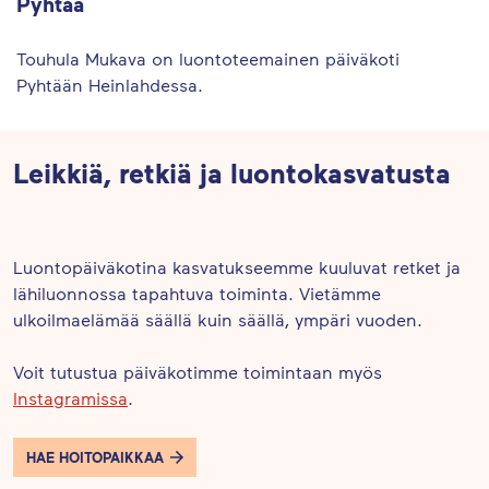
Pyhtää
Touhula Mukava on luontoteemainen päiväkoti
Pyhtään Heinlahdessa.
Leikkiä, retkiä ja luontokasvatusta
Luontopäiväkotina kasvatukseemme kuuluvat retket ja
lähiluonnossa tapahtuva toiminta. Vietämme
ulkoilmaelämää säällä kuin säällä, ympäri vuoden.
Voit tutustua päiväkotimme toimintaan myös
Instagramissa
.
HAE HOITOPAIKKAA