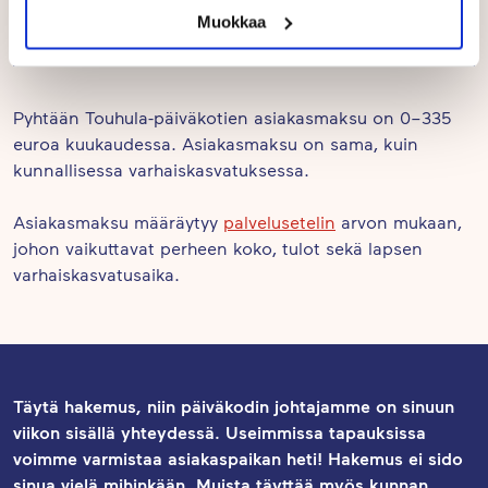
Muokkaa
Hinnat
Pyhtään Touhula-päiväkotien asiakasmaksu on 0–335
euroa kuukaudessa. Asiakasmaksu on sama, kuin
kunnallisessa varhaiskasvatuksessa.
Asiakasmaksu määräytyy
palvelusetelin
arvon mukaan,
johon vaikuttavat perheen koko, tulot sekä lapsen
varhaiskasvatusaika.
Täytä hakemus, niin päiväkodin johtajamme on sinuun
viikon sisällä yhteydessä. Useimmissa tapauksissa
voimme varmistaa asiakaspaikan heti! Hakemus ei sido
sinua vielä mihinkään. Muista täyttää myös kunnan