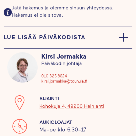
Jätä hakemus ja olemme sinuun yhteydessä.
Hakemus ei ole sitova.
LUE LISÄÄ PÄIVÄKODISTA
Touhula Mukava on kodinomainen ja pieni
Kirsi Jormakka
päiväkoti. Pienessä päiväkodissa kaikki lapset ja
Päiväkodin johtaja
kasvattajat ovatkin tuttuja toisilleen. Myös
sisaruksilla on mahdollisuus olla yhdessä – vaikka
010 325 8624
kirsi.jormakka@touhula.fi
koko päivän.
SIJAINTI
Retkeilyssämme korostuvat leikki ja luonnossa
Kohokuja 4, 49200 Heinlahti
sekä lähiympäristössä liikkuminen, kiireetön
yhdessäolo ja yhdessä tekeminen.
AUKIOLOAJAT
Retkeilytoimintamme arjessa näkyvät myös kestävä
Ma–pe klo 6.30–17
elämäntapa ja lapsen osallisuus. Retkeily vahvistaa