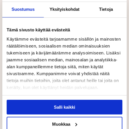
Suostumus
Yksityiskohdat
Tietoja
Lue lisää Touhulasta
Lapset viihtyvät Touhulan päiväkodeissa
Tämä sivusto käyttää evästeitä
Turvallinen päiväkodin aloitus luo pohjan
Käytämme evästeitä tarjoamamme sisällön ja mainosten
varhaiskasvatukselle
räätälöimiseen, sosiaalisen median ominaisuuksien
tukemiseen ja kävijämäärämme analysoimiseen. Lisäksi
jaamme sosiaalisen median, mainosalan ja analytiikka-
alan kumppaneillemme tietoja siitä, miten käytät
sivustoamme. Kumppanimme voivat yhdistää näitä
tietoja muihin tietoihin, joita olet antanut heille tai joita on
kerätty, kun olet käyttänyt heidän palvelujaan.
Salli kaikki
Muokkaa