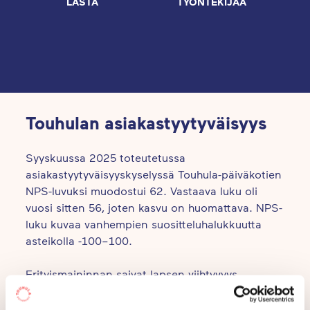
LASTA
TYÖNTEKIJÄÄ
Touhulan asiakastyytyväisyys
Syyskuussa 2025 toteutetussa
asiakastyytyväisyyskyselyssä Touhula-päiväkotien
NPS-luvuksi muodostui 62. Vastaava luku oli
vuosi sitten 56, joten kasvu on huomattava. NPS-
luku kuvaa vanhempien suositteluhalukkuutta
asteikolla -100–100.
Erityismaininnan saivat lapsen viihtyvyys
päiväkodissa, hoitajien ammattitaito, sekä
ystävällinen vastaanotto päiväkotiin saapuessa.