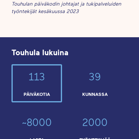
Touhulan päiväkodin johtajat ja tukipalveluiden
työntekijät kesäkuussa 2023
Touhula lukuina
113
39
PÄIVÄKOTIA
KUNNASSA
~8000
2000