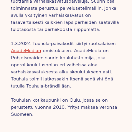
tuottamia varhaiskasvatuspalveluja. Suurin osa
toiminnasta perustuu palvelusetelimalliin, jonka
avulla yksityinen varhaiskasvatus on
tasavertaisesti kaikkien lapsiperheiden saatavilla
tulotasosta tai perhekoosta riippumatta.
1.3.2024 Touhula-päiväkodit siirtyi ruotsalaisen
AcadeMedian
omistukseen. AcadeMedia on
Pohjoismaiden suurin koulutustoimija, joka
operoi koulutuspolun eri vaiheissa aina
varhaiskasvatuksesta aikuiskoulutukseen asti.
Touhula toimii jatkossakin itsenäisenä yhtiönä
tutulla Touhula-brändillään.
Touhulan kotikaupunki on Oulu, jossa se on
perustettu vuonna 2010. Yritys maksaa veronsa
Suomeen.