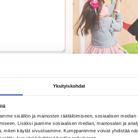
Yksityiskohdat
itä
mme sisällön ja mainosten räätälöimiseen, sosiaalisen median
iseen. Lisäksi jaamme sosiaalisen median, mainosalan ja analy
, miten käytät sivustoamme. Kumppanimme voivat yhdistää näitä t
n kerätty, kun olet käyttänyt heidän palvelujaan.