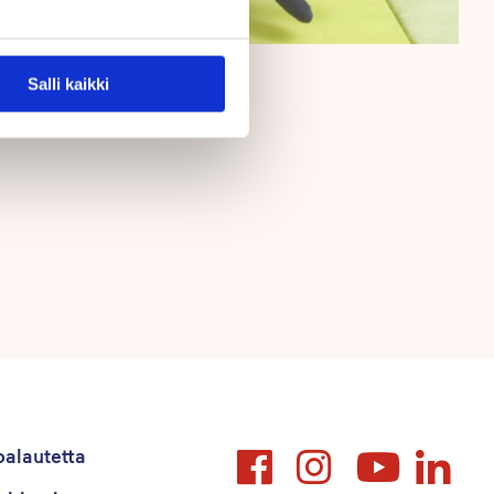
Salli kaikki
alautetta