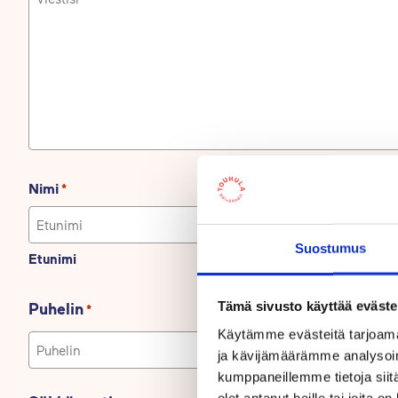
Nimi
*
Suostumus
Etunimi
Sukunimi
Tämä sivusto käyttää eväste
Puhelin
*
Käytämme evästeitä tarjoama
ja kävijämäärämme analysoim
kumppaneillemme tietoja siitä
olet antanut heille tai joita o