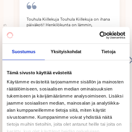
Päiväkotimme tilat ovat valoisat, avarat ja siistit.
Niitä on helppo muokata käytön mukaan lasten
leikkeihin sopivaksi.
le
Touhula Kiillekuja Touhula Kiillekuja on ihana
asan
päiväkoti! Henkilökunta on lämmin,
huolehtiva ja aidosti välittävä. Lapsemme
Olemme saaneet vanhemmilta kehuja hyvästä
la
ovat viihtyneet täällä erinomaisesti ja tulleet
vuorovaikutuksesta. Päivän päätteeksi kerromme
aina iloisina päiväkotiin. Olemme todella
kiitollisia kaikesta hu...
yksilöllisesti lapsen päivästä. Ryhmien
Suostumus
Yksityiskohdat
Tietoja
Show
viikkokirjeissä kerrotaan kuluneesta viikosta,
more
toiminnan tavoitteista sekä seuraavan viikon
toiminnasta. Tiedotamme tapahtumista aktiivisesti
Tämä sivusto käyttää evästeitä
TouGo-sovelluksen kautta. Sovelluksen kautta
Käytämme evästeitä tarjoamamme sisällön ja mainosten
vanhemmat saavat myös kuvia lapsen päivästä.
räätälöimiseen, sosiaalisen median ominaisuuksien
tukemiseen ja kävijämäärämme analysoimiseen. Lisäksi
jaamme sosiaalisen median, mainosalan ja analytiikka-
Ekaterina
alan kumppaneillemme tietoja siitä, miten käytät
Vaasa
sivustoamme. Kumppanimme voivat yhdistää näitä
03/2026
tietoja muihin tietoihin, joita olet antanut heille tai joita on
Page
kerätty, kun olet käyttänyt heidän palvelujaan.