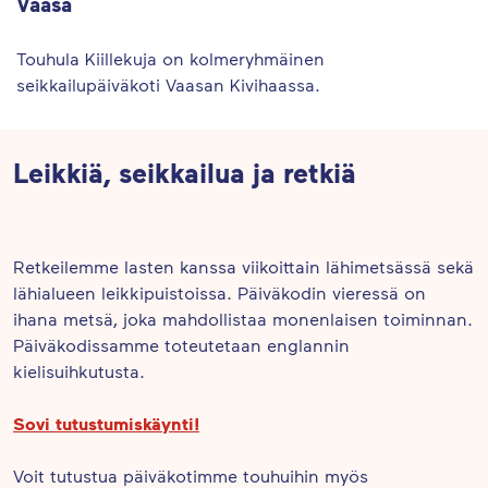
Vaasa
Touhula Kiillekuja on kolmeryhmäinen
seikkailupäiväkoti Vaasan Kivihaassa.
Leikkiä, seikkailua ja retkiä
Retkeilemme lasten kanssa viikoittain lähimetsässä sekä
lähialueen leikkipuistoissa. Päiväkodin vieressä on
ihana metsä, joka mahdollistaa monenlaisen toiminnan.
Päiväkodissamme toteutetaan englannin
kielisuihkutusta.
Sovi tutustumiskäynti!
Voit tutustua päiväkotimme touhuihin myös