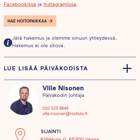
Facebookissa
ja
Instagramissa
.
HAE HOITOPAIKKAA
Jätä hakemus ja olemme sinuun yhteydessä.
Hakemus ei ole sitova.
LUE LISÄÄ PÄIVÄKODISTA
Touhula Kiillekujalla seikkailevat alle 3-vuotiaat
Ville Nisonen
Muruset, joustavan ikärakenteen ryhmä Soraset ja
Päiväkodin johtaja
yli 3-vuotiaat Kiviset. Päiväkotimme on
lämminhenkinen ja yhteisöllinen. Toimintaa
010 325 8848
ville.nisonen@touhula.fi
toteutetaan yli ryhmärajojen.
SIJAINTI
Retkeilemme lasten kanssa viikoittain lähimetsässä
Kiillekuja 0, 65300 Vaasa