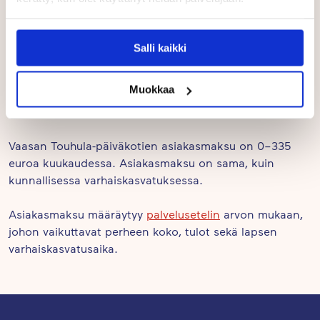
1
of
8
Salli kaikki
Hinnat
Muokkaa
Vaasan Touhula-päiväkotien asiakasmaksu on 0–335
euroa kuukaudessa. Asiakasmaksu on sama, kuin
kunnallisessa varhaiskasvatuksessa.
Asiakasmaksu määräytyy
palvelusetelin
arvon mukaan,
johon vaikuttavat perheen koko, tulot sekä lapsen
varhaiskasvatusaika.