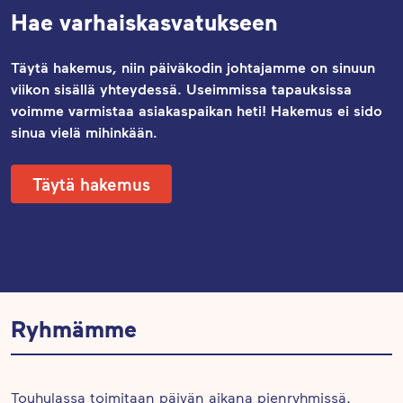
Hae varhaiskasvatukseen
Täytä hakemus, niin päiväkodin johtajamme on sinuun
viikon sisällä yhteydessä. Useimmissa tapauksissa
voimme varmistaa asiakaspaikan heti! Hakemus ei sido
sinua vielä mihinkään.
Täytä hakemus
Ryhmämme
Touhulassa toimitaan päivän aikana pienryhmissä.