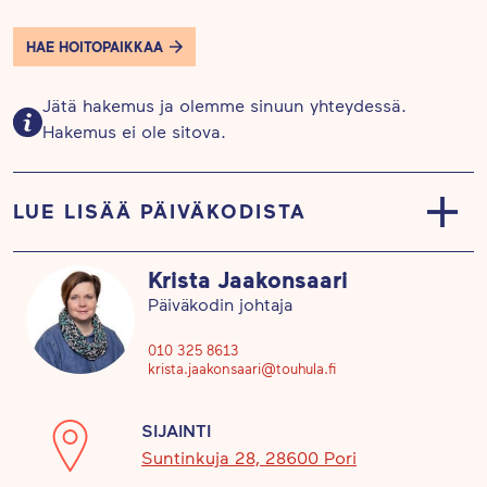
HAE HOITOPAIKKAA
Jätä hakemus ja olemme sinuun yhteydessä.
Hakemus ei ole sitova.
LUE LISÄÄ PÄIVÄKODISTA
Päiväkotimme sijaitsee Länsi-Porissa hyvien
Krista Jaakonsaari
kulkuyhteyksien päässä Porin keskustasta,
Päiväkodin johtaja
osoitteessa Suntinkuja 28.
010 325 8613
krista.jaakonsaari@touhula.fi
Touhula Vähärauman tilat ovat avarat ja liikkuvien
sekä aktiivisten lasten tarpeisiin suunnitellut.
SIJAINTI
Päiväkodin sisätiloista löytyy iso liikuntasali
Suntinkuja 28, 28600 Pori
kiipeilyseinineen, jossa lapsilla on tilaa temmeltää.