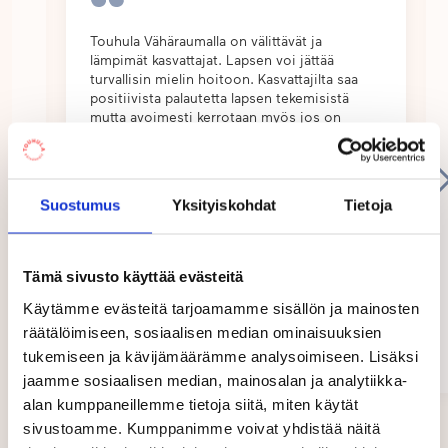
sydämellä. Monipuolinen yhteistyö perheiden
kanssa on meille tärkeää ja järjestämmekin
aa
Touhula Vähäraumalla on välittävät ja
lämpimät kasvattajat. Lapsen voi jättää
säännöllisesti vanhempien ja lasten yhteisiä
 4
turvallisin mielin hoitoon. Kasvattajilta saa
aamupaloja ja kahvihetkiä sekä erilaisia
positiivista palautetta lapsen tekemisistä
mutta avoimesti kerrotaan myös jos on
toimintahetkiä päiväkodilla. Lisäksi
huolenaiheita/jouduttu puuttumaa...
mahdollistamme kuukausittain henkilökuntamme
Show
suunnittelemaa omatoimista aktiviteettia myös
more
vapaa-aikaan perheille, joko päiväkodilla tai sen
Suostumus
Yksityiskohdat
Tietoja
lähiympäristössä.
Tämä sivusto käyttää evästeitä
Yhteistyö erilaisten urheiluseurojen ja -toimijoiden
kanssa on myös aktiivista ja lapset pääsevät
Käytämme evästeitä tarjoamamme sisällön ja mainosten
Paula Niinisalo
räätälöimiseen, sosiaalisen median ominaisuuksien
tutustumaan erilaisiin liikuntalajeihin ja seurojen
Pori
tukemiseen ja kävijämäärämme analysoimiseen. Lisäksi
toimintaan niin päiväkodilla, kuin kaupungin
04/2026
jaamme sosiaalisen median, mainosalan ja analytiikka-
liikuntapaikoissa.
alan kumppaneillemme tietoja siitä, miten käytät
Page
sivustoamme. Kumppanimme voivat yhdistää näitä
Päiväkodin toimintaa kehitetään koko ajan
1