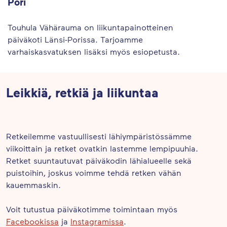
Pori
Touhula Vähärauma on liikuntapainotteinen
päiväkoti Länsi-Porissa. Tarjoamme
varhaiskasvatuksen lisäksi myös esiopetusta.
Leikkiä, retkiä ja liikuntaa
Retkeilemme vastuullisesti lähiympäristössämme
viikoittain ja retket ovatkin lastemme lempipuuhia.
Retket suuntautuvat päiväkodin lähialueelle sekä
puistoihin, joskus voimme tehdä retken vähän
kauemmaskin.
Voit tutustua päiväkotimme toimintaan myös
Facebookissa
ja
Instagramissa
.