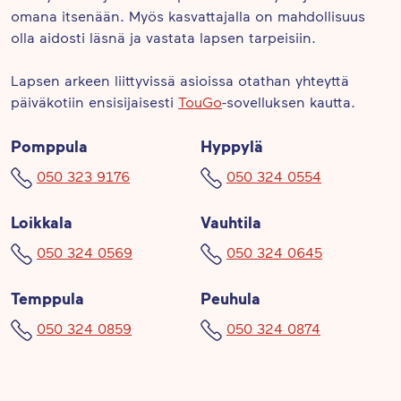
omana itsenään. Myös kasvattajalla on mahdollisuus
olla aidosti läsnä ja vastata lapsen tarpeisiin.
Lapsen arkeen liittyvissä asioissa otathan yhteyttä
päiväkotiin ensisijaisesti
TouGo
-sovelluksen kautta.
Pomppula
Hyppylä
050 323 9176
050 324 0554
Loikkala
Vauhtila
050 324 0569
050 324 0645
Temppula
Peuhula
050 324 0859
050 324 0874