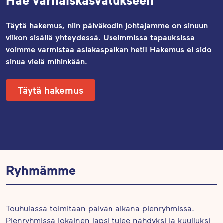
Täytä hakemus, niin päiväkodin johtajamme on sinuun
viikon sisällä yhteydessä. Useimmissa tapauksissa
voimme varmistaa asiakaspaikan heti! Hakemus ei sido
sinua vielä mihinkään.
Täytä hakemus
Ryhmämme
Touhulassa toimitaan päivän aikana pienryhmissä.
Pienryhmissä jokainen lapsi tulee nähdyksi ja kuulluksi