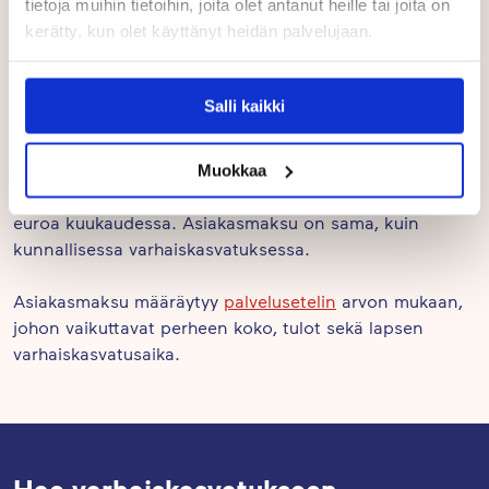
tietoja muihin tietoihin, joita olet antanut heille tai joita on
of
kuunnellen myös asiakasperheiden toiveita.
kerätty, kun olet käyttänyt heidän palvelujaan.
3
Kasvattajat huolehtivat tiedonkulusta koteihin
aktiivisesti. Päiväkotipäivän päätteeksi vaihdamme
Hinnat
Salli kaikki
lasten päivän kuulumiset vanhempien kanssa.
Vanhempia kannustetaan kääntymään aktiivisesti
Muokkaa
päiväkodin kasvattajien tai johtajan puoleen aina,
Porin Touhula-päiväkotien asiakasmaksu on 0–335
jos jokin asia askarruttaa mieltä. Meille on tärkeää
euroa kuukaudessa. Asiakasmaksu on sama, kuin
kunnallisessa varhaiskasvatuksessa.
avoin ja luottamuksellinen yhteistyö.
Asiakasmaksu määräytyy
palvelusetelin
arvon mukaan,
johon vaikuttavat perheen koko, tulot sekä lapsen
varhaiskasvatusaika.
Hae varhaiskasvatukseen