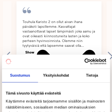
Aamuisin jokainen lapsi vastaanotetaan ja
kohdataan yksilöllisesti. Meille on tärkeää lämmin
vuorovaikutus sekä kiireettömät kohtaamiset.
Touhula Karisto 2 on ollut aivan ihana
a
päiväkoti lapsillemme. Kasvattajat
Päivän päätteeksi vaihdamme lapsen kuulumiset
vastaanottavat lapset lämpimästi joka aamu ja
vanhempien kanssa.
ovat oikeasti kiinnostuneita lasten ja koko
perheen hyvinvoinnista. Olemme niin
tyytyväisiä että lapsemme saavat olla...
Lähetämme vanhemmille viikkokirjeitä, joissa
Show
kerromme kuluneen viikon puuhista ja seuraavan
more
viikon suunnitelmista. Vietämme myös
kuukausittain kiireettömiä vanhempien
aamukahveja sekä tietysti juhlimme joulu- ja
Suostumus
Yksityiskohdat
Tietoja
kevätjuhlia yhdessä perheiden kanssa.
Tämä sivusto käyttää evästeitä
Henna Mäkinen
Iltatoimintana päiväkodissamme järjestetään
Lahti
Käytämme evästeitä tarjoamamme sisällön ja mainosten
muskaria 0–2-vuotiaille lapsille.
03/2026
räätälöimiseen, sosiaalisen median ominaisuuksien