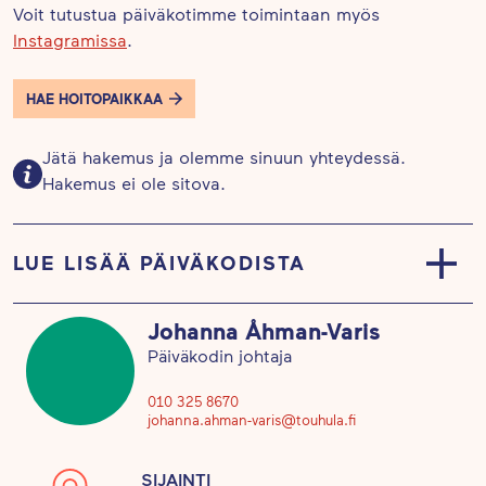
Voit tutustua päiväkotimme toimintaan myös
Instagramissa
.
HAE HOITOPAIKKAA
Jätä hakemus ja olemme sinuun yhteydessä.
Hakemus ei ole sitova.
LUE LISÄÄ PÄIVÄKODISTA
Touhula Karistossa kaiken ikäiset lapset retkeilevät
Johanna Åhman-Varis
joka viikko. Kariston alue luo hyvät puitteet
Päiväkodin johtaja
retkeilylle niin metsissä, alueen leikkipuistoissa
kuin läheisen koulun liikunta-alueilla. Hyvät julkiset
010 325 8670
johanna.ahman-varis@touhula.fi
liikenneyhteydet mahdollistavat myös retkeilyn
hieman lähiympäristöä kauempanakin. Toisinaan
SIJAINTI