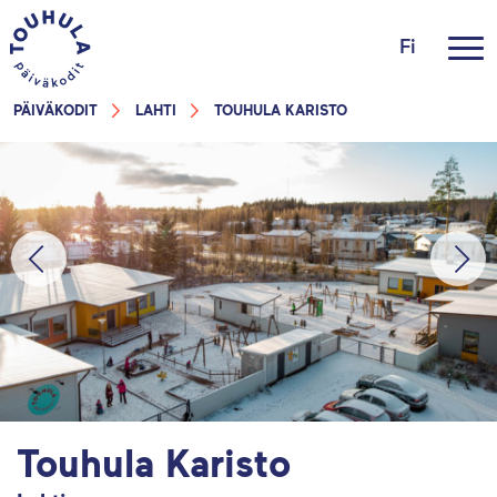
Fi
Sovi tutustumiskäynti Touhula
Karistoon
PÄIVÄKODIT
LAHTI
TOUHULA KARISTO
Jätä meille yhteystietosi, niin olemme
sinuun yhteydessä.
Touhula Karisto