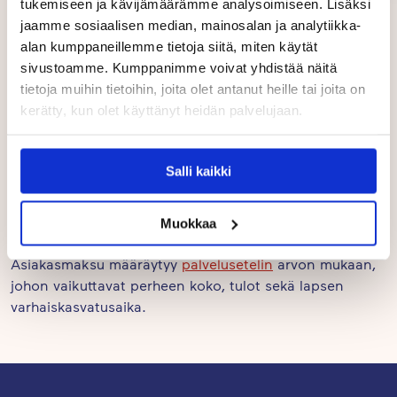
tukemiseen ja kävijämäärämme analysoimiseen. Lisäksi
Page
jaamme sosiaalisen median, mainosalan ja analytiikka-
1
alan kumppaneillemme tietoja siitä, miten käytät
of
sivustoamme. Kumppanimme voivat yhdistää näitä
10
tietoja muihin tietoihin, joita olet antanut heille tai joita on
kerätty, kun olet käyttänyt heidän palvelujaan.
Hinnat
Salli kaikki
Lahden Touhula-päiväkotien asiakasmaksu on 40–375
euroa kuukaudessa.
Muokkaa
Asiakasmaksu määräytyy
palvelusetelin
arvon mukaan,
johon vaikuttavat perheen koko, tulot sekä lapsen
varhaiskasvatusaika.