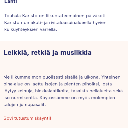
Lahti
Lähetä yhteystiedot
Touhula Karisto on liikuntateemainen päiväkoti
Kariston omakoti- ja rivitaloasuinalueella hyvien
Page
kulkuyhteyksien varrella.
1
of
0
Leikkiä, retkiä ja musiikkia
Me liikumme monipuolisesti sisällä ja ulkona. Yhteinen
piha-alue on jaettu isojen ja pienten pihoiksi, josta
löytyy keinuja, hiekkalaatikoita, tasaista pelialuetta sekä
iso nurmikenttä. Käytössämme on myös molempien
talojen jumppasalit.
Sovi tutustumiskäynti!