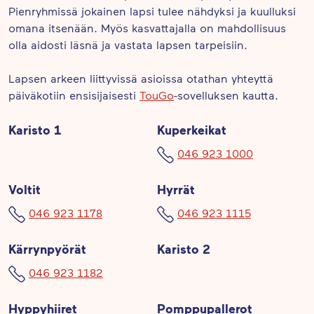
Pienryhmissä jokainen lapsi tulee nähdyksi ja kuulluksi
omana itsenään. Myös kasvattajalla on mahdollisuus
olla aidosti läsnä ja vastata lapsen tarpeisiin.
Lapsen arkeen liittyvissä asioissa otathan yhteyttä
päiväkotiin ensisijaisesti
TouGo
-sovelluksen kautta.
Karisto 1
Kuperkeikat
046 923 1000
Voltit
Hyrrät
046 923 1178
046 923 1115
Kärrynpyörät
Karisto 2
046 923 1182
Hyppyhiiret
Pomppupallerot