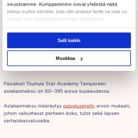
sivustoamme. Kumppanimme voivat yhdistää näitä
03/2026
tuodessa vanhemmat ja lapset tervehditään ja
tietoja muihin tietoihin, joita olet antanut heille tai joita on
vaihdetaan kuulumiset, iltapäivällä vanhemmat
Page
kerätty, kun olet käyttänyt heidän palvelujaan.
saavat tietää miten lapsen päivä meni ja mitä
1
päivän aikana on tehty. Parasta ovat koko
of
9
Salli kaikki
päiväkodin yhteiset tapahtumat, joissa lapset ja
vanhemmat saavat nauttia yhdessäolosta.
Hinnat
Muokkaa
Päiväkoti Touhula Star Academy Tampereen
asiakasmaksu on 60–395 euroa kuukaudessa.
Asiakasmaksu määräytyy
palvelusetelin
arvon mukaan,
johon vaikuttavat perheen koko, tulot sekä lapsen
varhaiskasvatusaika.