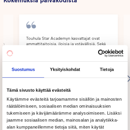
ymmärtävän, että on hienoa puhua eri kieliä,
kuunnella erilaisia ideoita ja solmia ystävyyksiä
kaikkien kanssa huolimatta heidän taustastaan.
Päiväkotimme sijaitsee retkikohteiden
Touhula Star Academyn kasvattajat ovat
 on
ammattitaitoisia, iloisia ja ystävällisiä. Sekä
ympäröimänä. Lähellä on Pyynikin metsä,
lapsi että perhe ovat olleet hyvin tyytyväisiä!
pääkirjasto Metso, Tampereen taidemuseo ja
:)
lukuisat leikkipuistot. Hyvät kulkuyhteydet
tarkoittavat myös helppoa pääsyä retkille eri
Suostumus
Yksityiskohdat
Tietoja
kohteisiin kaupungilla.
Tämä sivusto käyttää evästeitä
Tampereen kansainvälinen koulu (FISTA) on tien
toisella puolella, jos lapsesi on tarkoitus jatkaa
Käytämme evästeitä tarjoamamme sisällön ja mainosten
räätälöimiseen, sosiaalisen median ominaisuuksien
englanninkieliseen koulupolkuun.
tukemiseen ja kävijämäärämme analysoimiseen. Lisäksi
jaamme sosiaalisen median, mainosalan ja analytiikka-
TouGo-sovelluksen avulla perheet ja henkilökunta
Rebekka Palmroth
alan kumppaneillemme tietoja siitä, miten käytät
Tampere
voivat helposti kommunikoida keskenään. Aamulla