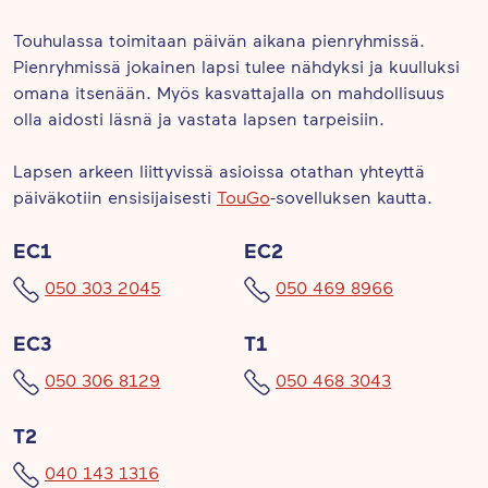
Touhulassa toimitaan päivän aikana pienryhmissä.
Pienryhmissä jokainen lapsi tulee nähdyksi ja kuulluksi
omana itsenään. Myös kasvattajalla on mahdollisuus
olla aidosti läsnä ja vastata lapsen tarpeisiin.
Lapsen arkeen liittyvissä asioissa otathan yhteyttä
päiväkotiin ensisijaisesti
TouGo
-sovelluksen kautta.
EC1
EC2
050 303 2045
050 469 8966
EC3
T1
050 306 8129
050 468 3043
T2
040 143 1316