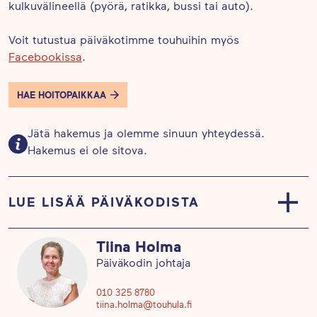
kulkuvälineellä (pyörä, ratikka, bussi tai auto).
Voit tutustua päiväkotimme touhuihin myös
Facebookissa
.
HAE HOITOPAIKKAA
Jätä hakemus ja olemme sinuun yhteydessä.
Hakemus ei ole sitova.
LUE LISÄÄ PÄIVÄKODISTA
Kulku päiväkotiin tapahtuu sisäpihan kautta
Tiina Holma
Sotkankadulta tai Satakunnankadulta.
Päiväkodin johtaja
Kasvatusnäkemyksemme on kokonaisvaltainen:
010 325 8780
tiina.holma@touhula.fi
lapsi oppii kun hänen toiminnan, tunteiden, aistien,