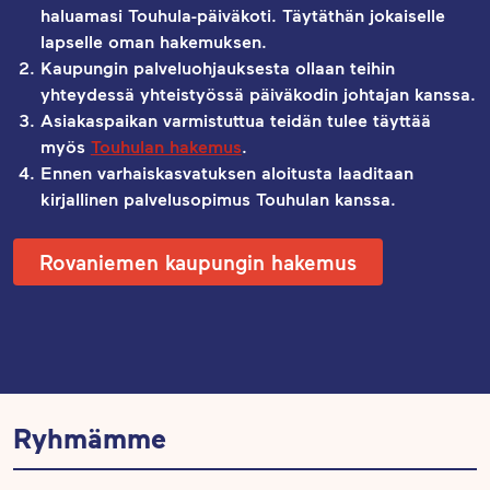
haluamasi Touhula-päiväkoti. Täytäthän jokaiselle
lapselle oman hakemuksen.
Kaupungin palveluohjauksesta ollaan teihin
yhteydessä yhteistyössä päiväkodin johtajan kanssa.
Asiakaspaikan varmistuttua teidän tulee täyttää
myös
Touhulan hakemus
.
Ennen varhaiskasvatuksen aloitusta laaditaan
kirjallinen palvelusopimus Touhulan kanssa.
Rovaniemen kaupungin hakemus
Ryhmämme