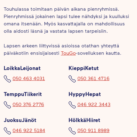
Touhulassa toimitaan päivän aikana pienryhmissä.
Pienryhmissä jokainen lapsi tulee nähdyksi ja kuulluksi
omana itsenään. Myös kasvattajalla on mahdollisuus
olla aidosti läsnä ja vastata lapsen tarpeisiin.
Lapsen arkeen liittyvissä asioissa otathan yhteyttä
päiväkotiin ensisijaisesti
TouGo
-sovelluksen kautta.
LoikkaLeijonat
KieppiKetut
050 463 4031
050 361 4716
TemppuTiikerit
HyppyHepat
050 376 2776
046 922 3443
JuoksuJänöt
HölkkäHiiret
046 922 5184
050 911 8989