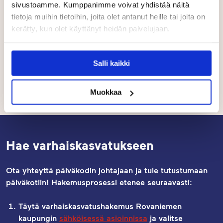
sivustoamme. Kumppanimme voivat yhdistää näitä
tietoja muihin tietoihin, joita olet antanut heille tai joita on
Rovaniemen Touhula-päiväkotien asiakasmaksu on 30–
kerätty, kun olet käyttänyt heidän palvelujaan.
365 euroa kuukaudessa.
Asiakasmaksu määräytyy
palvelusetelin
arvon mukaan,
Salli kaikki
johon vaikuttavat perheen koko, tulot sekä lapsen
varhaiskasvatusaika.
Muokkaa
Hae varhaiskasvatukseen
Ota yhteyttä päiväkodin johtajaan ja tule tutustumaan
päiväkotiin! Hakemusprosessi etenee seuraavasti:
Täytä varhaiskasvatushakemus Rovaniemen
kaupungin
sähköisessä asioinnissa
ja valitse