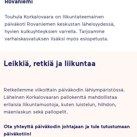
Rovaniemi
Touhula Korkalovaara on liikuntateemainen
päiväkoti Rovaniemen keskustan läheisyydessä,
hyvien kulkuyhteyksien varrella. Tarjoamme
varhaiskasvatuksen lisäksi myös esiopetusta.
Leikkiä, retkiä ja liikuntaa
Retkeilemme viikoittain päiväkodin lähiympäristössä.
Läheinen Korkalovaaran pallokenttä mahdollistaa
erilaisia liikuntamuotoja, kuten luistelun, hiihdon,
mäenlaskun sekä pallopelit.
Ota yhteyttä päiväkodin johtajaan ja tule tutustumaan
päiväkotiin!