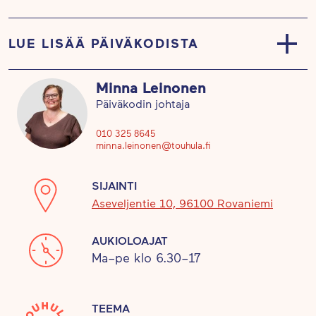
LUE LISÄÄ PÄIVÄKODISTA
Otamme arjessa huomioon lasten
Minna Leinonen
mielenkiinnonkohteet ja toiveet, joiden pohjalta
Päiväkodin johtaja
rakennamme toimintaamme. Päiväkotimme
ammattitaitoinen ja sitoutunut henkilökunta kohtaa
010 325 8645
minna.leinonen@touhula.fi
jokaisen lapsen ja perheen kunnioittavasti
jokaisena päiväkotipäivänä.
SIJAINTI
Aseveljentie 10, 96100 Rovaniemi
Päiväkodin tilat on suunniteltu eri-ikäisten lasten
toimintaan, ja oppimisympäristöt muokkaantuvat
AUKIOLOAJAT
lasten tarpeiden mukaan. Päiväkodin pihassa on
Ma–pe klo 6.30–17
jaetut ulkoilualueet pienille ja isoille.
Tekonurmikenttä innostaa lapsia niin jalkapallon
pelaamiseen kuin muuhunkin liikuntaan.
TEEMA