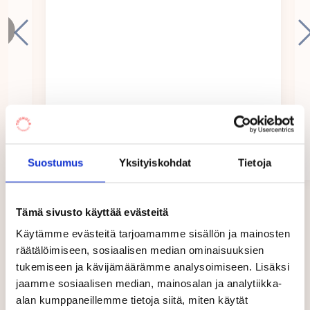
lastenlauluja. Päiväkodissamme järjestetään joka
kuukausi talon yhteinen laulutuokio ja juhlimme
toimintakaudellamme kalenterivuoden juhlia.
Säännöllisiä tapahtumia päiväkodissamme ovat
vanhempainkahvit, syksyisin ja keväisin
järjestettävät perhetapahtumat sekä Rytmin
mukaiset teemapäivät.
Sinna Mattanen
Rovaniemi
Toisten huomioon ottaminen, ryhmässä toimimisen
Suostumus
Yksityiskohdat
Tietoja
03/2024
taidot ja hyvät käytöstavat ovat jokapäiväisiä
tärkeitä arvojamme. Harjoittelemalla yhdessä näitä
Page
taitoja, mahdollistamme jokaiselle turvallisen ja
1
Tämä sivusto käyttää evästeitä
of
mielekkään päivän.
Käytämme evästeitä tarjoamamme sisällön ja mainosten
5
räätälöimiseen, sosiaalisen median ominaisuuksien
TouGo-sovelluksella tiedotamme perheitä
tukemiseen ja kävijämäärämme analysoimiseen. Lisäksi
jaamme sosiaalisen median, mainosalan ja analytiikka-
säännöllisesti mm. viikkokirjeellä ja lähettämällä
Hinnat
alan kumppaneillemme tietoja siitä, miten käytät
kuvia lapsen ja ryhmän toiminnoista.