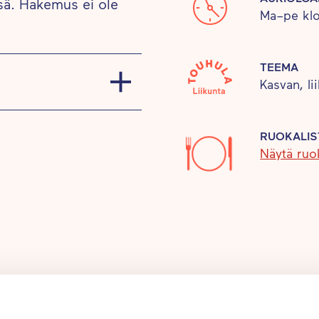
ä. Hakemus ei ole
Ma–pe klo
TEEMA
Kasvan, li
kitymme innostamaan
RUOKALIS
Näytä ruok
 pienryhmissä
 erilaisissa
syyteen. Hyödynnämme
iin leikkeihin ja talvisin
sevat myös monipuolinen