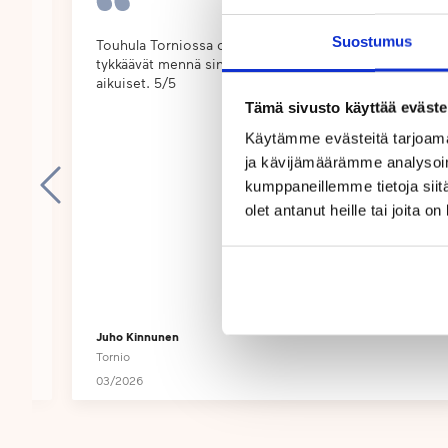
Suosimme avointa tiedonkulkua vanhempien ja päiv
Suostumus
Touhula Torniossa on mahtava meininki, lapset
Lähetämme vanhemmille valokuvia lapsista päivän
 tuo
tykkäävät mennä sinne ja aina vastassa tutut
uja
aikuiset. 5/5
sovelluksen kautta, jotta vanhemmat pääsevät pare
n
Tämä sivusto käyttää eväste
lapsensa päivän kulkuun. Olemme aina valmiita ku
Käytämme evästeitä tarjoama
vanhemmalla on kerrottavanaan ja arvostamme avoi
ja kävijämäärämme analysoim
kumppaneillemme tietoja siitä
olet antanut heille tai joita o
Juho Kinnunen
Tornio
03/2026
Page
1