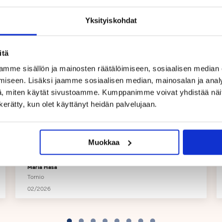
äkodin välillä.
Yksityiskohdat
Kyllä olemme kiitollisena saaneet jo muutaman
 askareissa TouGo-
vuoden ajan jättää tytöt turvallisin mielin Touhula
Tornioon tuttujen, ihanien aikuisten hoitoon.
mmin osallisiksi
Suosittelemme 100%!
itä
untelemaan, mitä
mme sisällön ja mainosten räätälöimiseen, sosiaalisen median
nta palautetta.
iseen. Lisäksi jaamme sosiaalisen median, mainosalan ja analy
, miten käytät sivustoamme. Kumppanimme voivat yhdistää näitä t
n kerätty, kun olet käyttänyt heidän palvelujaan.
Muokkaa
Maria Hasa
Tornio
02/2026