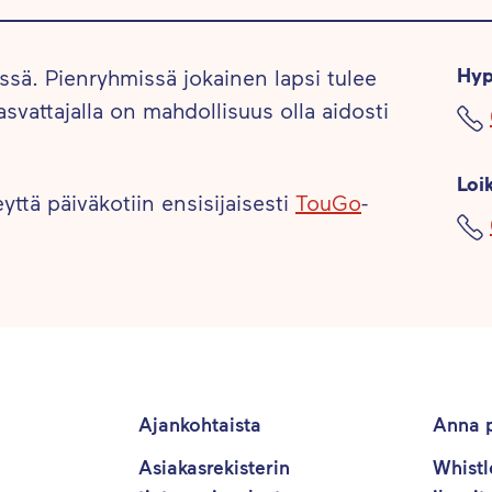
Hyp
ssä. Pienryhmissä jokainen lapsi tulee
svattajalla on mahdollisuus olla aidosti
Loi
yttä päiväkotiin ensisijaisesti
TouGo
-
Ajankohtaista
Anna p
Asiakasrekisterin
Whistl
a