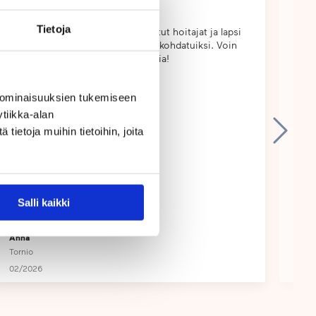
Tietoja
Tornion Touhulassa on ihanat, tutut hoitajat ja lapsi
Torn
ja vanhemmat tulevat lämpimästi kohdatuiksi. Voin
vast
todellakin suositella tätä päiväkotia!
 ominaisuuksien tukemiseen
tiikka-alan
ietoja muihin tietoihin, joita
Salli kaikki
Anna
Heid
Tornio
Torn
02/2026
04/2