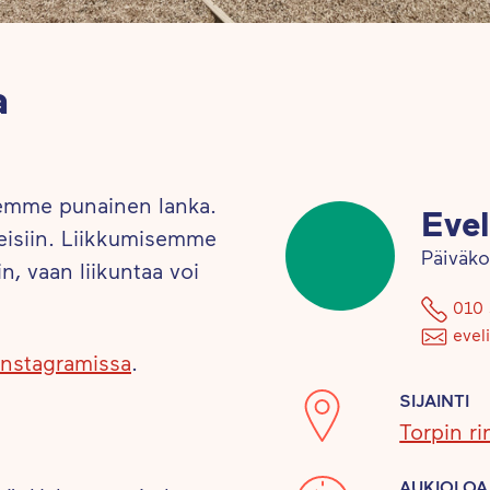
a
jemme punainen lanka.
Eve
ueisiin. Liikkumisemme
Päiväko
iin, vaan liikuntaa voi
010 
evel
Instagramissa
.
SIJAINTI
Torpin r
AUKIOLOA