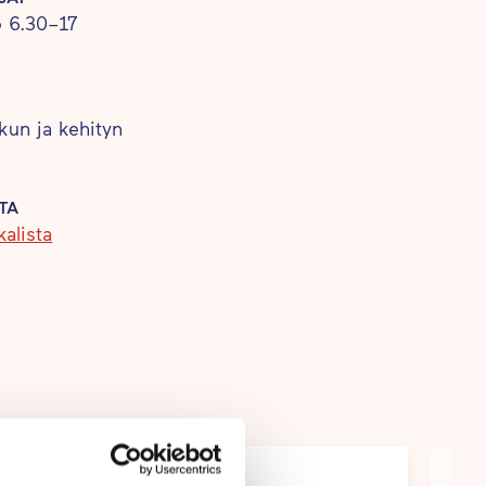
 6.30–17
ikun ja kehityn
TA
alista