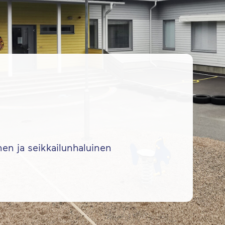
o
nen ja seikkailunhaluinen