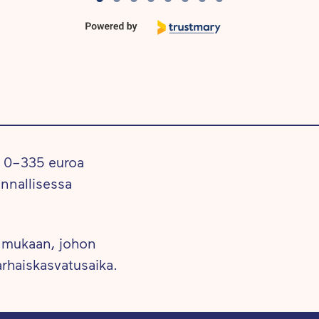
n 0–335 euroa
nnallisessa
 mukaan, johon
arhaiskasvatusaika.