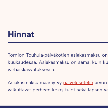
of
8
Hinnat
Tornion Touhula-päiväkotien asiakasmaksu o
kuukaudessa. Asiakasmaksu on sama, kuin ku
varhaiskasvatuksessa.
Asiakasmaksu määräytyy
palvelusetelin
arvon
vaikuttavat perheen koko, tulot sekä lapsen v