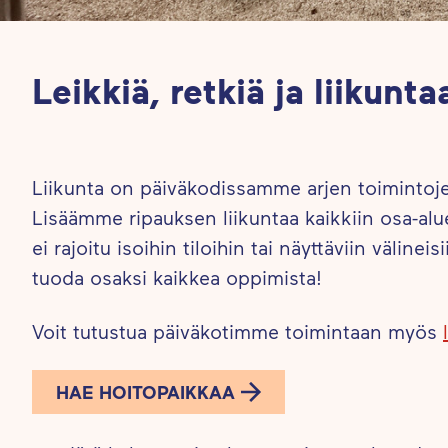
Leikkiä, retkiä ja liikunta
Liikunta on päiväkodissamme arjen toiminto
Lisäämme ripauksen liikuntaa kaikkiin osa-al
ei rajoitu isoihin tiloihin tai näyttäviin välineis
tuoda osaksi kaikkea oppimista!
Voit tutustua päiväkotimme toimintaan myös
HAE HOITOPAIKKAA