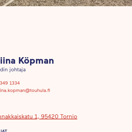
liina Köpman
din johtaja
349 1334
iina.kopman@touhula.fi
innakkaiskatu 1, 95420 Tornio
JAT