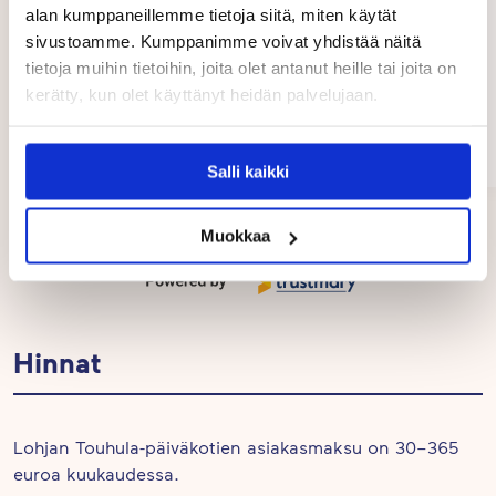
alan kumppaneillemme tietoja siitä, miten käytät
sivustoamme. Kumppanimme voivat yhdistää näitä
tietoja muihin tietoihin, joita olet antanut heille tai joita on
kerätty, kun olet käyttänyt heidän palvelujaan.
Tanja Flythström
Lohja
04/2026
Salli kaikki
Page
Muokkaa
1
of
5
Hinnat
Lohjan Touhula-päiväkotien asiakasmaksu on 30–365
euroa kuukaudessa.