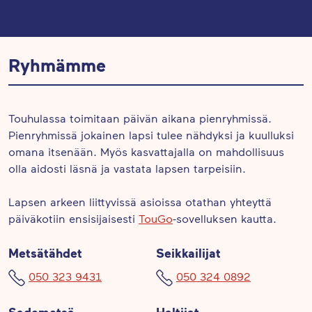
Ryhmämme
Touhulassa toimitaan päivän aikana pienryhmissä.
Pienryhmissä jokainen lapsi tulee nähdyksi ja kuulluksi
omana itsenään. Myös kasvattajalla on mahdollisuus
olla aidosti läsnä ja vastata lapsen tarpeisiin.
Lapsen arkeen liittyvissä asioissa otathan yhteyttä
päiväkotiin ensisijaisesti
TouGo
-sovelluksen kautta.
Metsätähdet
Seikkailijat
050 323 9431
050 324 0892
Sademetsä
Haltijat