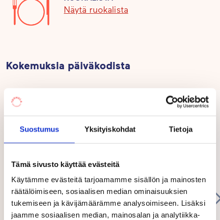
Näytä ruokalista
Retkeilyn lisäksi kunnioitamme ympäristöä lasten
kanssa kierrättämällä. Lapset osallistuvat roskien
kierrätykseen ja viemme yhdessä roskia
lajittelupisteelle. Päiväkodin ruokahävikki on pieni,
Kokemuksia päiväkodista
ja leivomme myös paljon itse.
Kirjastoauto käy pihassamme joka toinen viikko, ja
myös perheet voivat hyödyntää sen palveluita.
Suostumus
Yksityiskohdat
Tietoja
Voin suositella lämpimästi Touhula Vappulaa
Lohjalla. Henkilökunta on iloista ja
ystävällistä. Tekeminen ja toiminta ovat
monipuolista ja lapsista hauskaa. Lapseni
Tämä sivusto käyttää evästeitä
otetaan yksilöinä huomioon ja heitä
ymmärretään. Lapset menevät mielellää...
Käytämme evästeitä tarjoamamme sisällön ja mainosten
Show
räätälöimiseen, sosiaalisen median ominaisuuksien
more
tukemiseen ja kävijämäärämme analysoimiseen. Lisäksi
jaamme sosiaalisen median, mainosalan ja analytiikka-