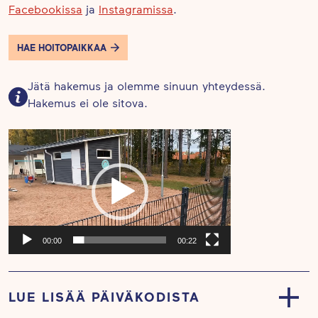
Facebookissa
ja
Instagramissa
.
HAE HOITOPAIKKAA
Jätä hakemus ja olemme sinuun yhteydessä.
Hakemus ei ole sitova.
Videotoistin
00:00
00:22
LUE LISÄÄ PÄIVÄKODISTA