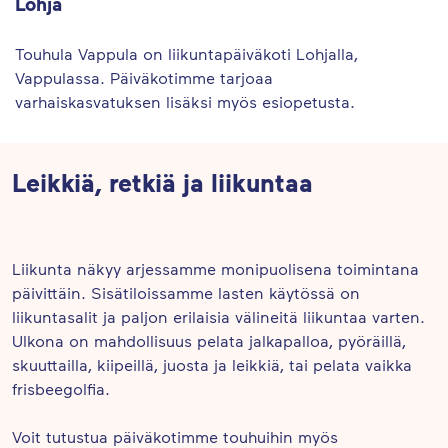
Lohja
Touhula Vappula on liikuntapäiväkoti Lohjalla,
Vappulassa. Päiväkotimme tarjoaa
varhaiskasvatuksen lisäksi myös esiopetusta.
Leikkiä, retkiä ja liikuntaa
Liikunta näkyy arjessamme monipuolisena toimintana
päivittäin. Sisätiloissamme lasten käytössä on
liikuntasalit ja paljon erilaisia välineitä liikuntaa varten.
Ulkona on mahdollisuus pelata jalkapalloa, pyöräillä,
skuuttailla, kiipeillä, juosta ja leikkiä, tai pelata vaikka
frisbeegolfia.
Voit tutustua päiväkotimme touhuihin myös