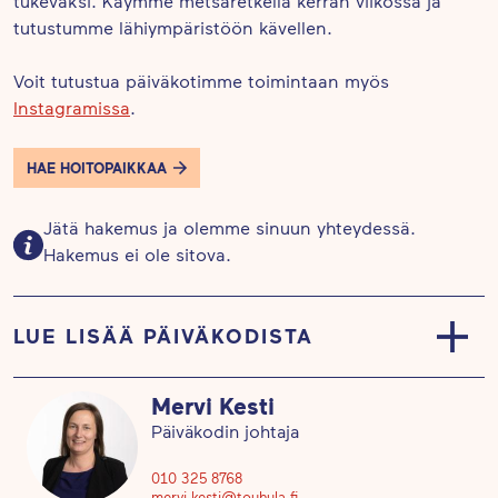
tukevaksi. Käymme metsäretkellä kerran viikossa ja
tutustumme lähiympäristöön kävellen.
Voit tutustua päiväkotimme toimintaan myös
Instagramissa
.
HAE HOITOPAIKKAA
Jätä hakemus ja olemme sinuun yhteydessä.
Hakemus ei ole sitova.
LUE LISÄÄ PÄIVÄKODISTA
Päiväkodissa ulkoilemme päivittäin säällä kuin
Mervi Kesti
säällä.
Päiväkodin johtaja
Jokaisessa ryhmässä on ohjattu liikuntatuokio ja
010 325 8768
mervi.kesti@touhula.fi