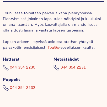
Touhulassa toimitaan päivän aikana pienryhmissä.
Pienryhmissä jokainen lapsi tulee nähdyksi ja kuulluksi
omana itsenään. Myös kasvattajalla on mahdollisuus
olla aidosti läsnä ja vastata lapsen tarpeisiin.
Lapsen arkeen liittyvissä asioissa otathan yhteyttä
päiväkotiin ensisijaisesti
TouGo
-sovelluksen kautta.
Hattarat
Metsätähdet
044 354 2230
044 354 2231
Poppelit
044 354 2232