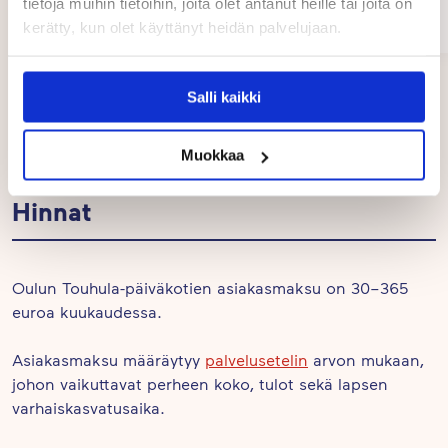
tietoja muihin tietoihin, joita olet antanut heille tai joita on
Jääli
helmikuussa. Muistamme äitejä ja isiä erilaisin
kerätty, kun olet käyttänyt heidän palvelujaan.
03/2026
tavoin kerran vuodessa.
Page
Jätä hakemus ja olemme sinuun yhteydessä.
Salli kaikki
1
Hakemus ei ole sitova.
of
9
Muokkaa
Hinnat
Oulun Touhula-päiväkotien asiakasmaksu on 30–365
euroa kuukaudessa.
Asiakasmaksu määräytyy
palvelusetelin
arvon mukaan,
johon vaikuttavat perheen koko, tulot sekä lapsen
varhaiskasvatusaika.