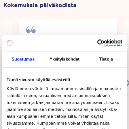
Kokemuksia päiväkodista
Päiväkotimme lasten lempipuuhia ovat sähly tai
huivitanssit salissa, retket ja aamuiset
liikuntatuokiot. Kestosuosikkina eskareilla on
säilynyt vuodesta toiseen vauhdikkaat hippaleikit
pihalla. Yhdessä liikkuminen, laulaminen ja
Touhula Satumetsä on ollut lapsillemme
todella mieluisa paikka, koko perhe voinut
soittaminen ovat osa jokapäiväistä arkea.
olla tyytyväinen.
Säännöllisiä yhteisiä tapahtumia päiväkodissamme
Suostumus
Yksityiskohdat
Tietoja
ovat Pihaseikkailu-liikuntatapahtuma sekä koko
talon kulttuurituokio ja yhteiset juhlat. Lisäksi
Tämä sivusto käyttää evästeitä
kirjastoauto vierailee päiväkodillamme kerran
kuukaudessa.
Käytämme evästeitä tarjoamamme sisällön ja mainosten
räätälöimiseen, sosiaalisen median ominaisuuksien
tukemiseen ja kävijämäärämme analysoimiseen. Lisäksi
Tarjoamme kerran kuukaudessa vanhemmille aamu-
jaamme sosiaalisen median, mainosalan ja analytiikka-
tai iltapäiväkahvit sekä vietämme
alan kumppaneillemme tietoja siitä, miten käytät
perheliikuntailtapäivän kerran puolessa vuodessa.
sivustoamme. Kumppanimme voivat yhdistää näitä
Kutsumme isovanhemmat joka vuosi kyläilemään
Hanna