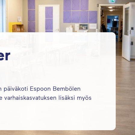
er
nen päiväkoti Espoon Bembölen
me varhaiskasvatuksen lisäksi myös