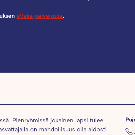
muksen
eVaka-palvelussa
.
Puj
ssä. Pienryhmissä jokainen lapsi tulee
svattajalla on mahdollisuus olla aidosti