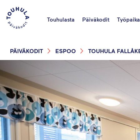
Touhulasta
Päiväkodit
Työpaika
PÄIVÄKODIT
ESPOO
TOUHULA FALLÅK