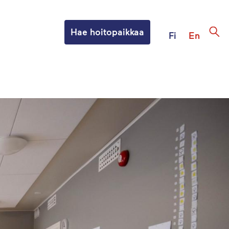
Hae hoitopaikkaa
Fi
En