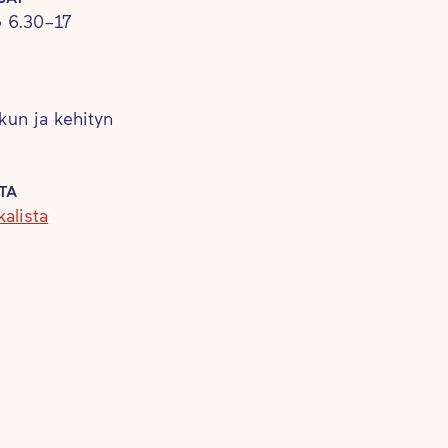
 6.30–17
ikun ja kehityn
TA
alista