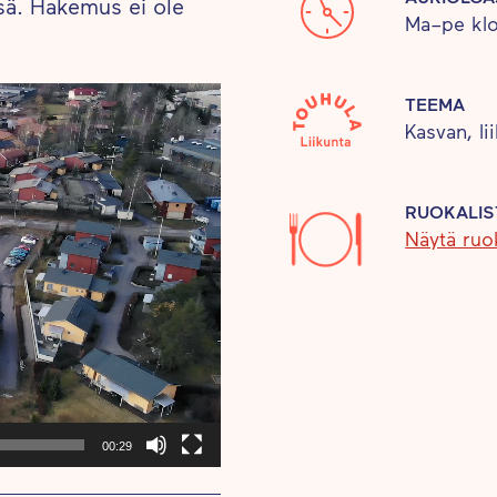
ä. Hakemus ei ole
Ma–pe klo
TEEMA
Kasvan, li
RUOKALIS
Näytä ruok
00:29