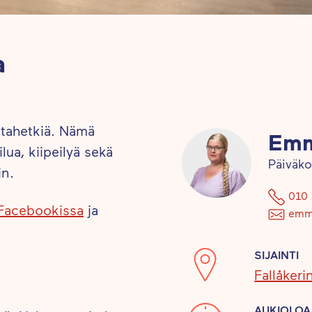
a
ntahetkiä. Nämä
Emm
lua, kiipeilyä sekä
Päiväko
in.
010 
Facebookissa
ja
emmi
SIJAINTI
Fallåker
AUKIOLOA