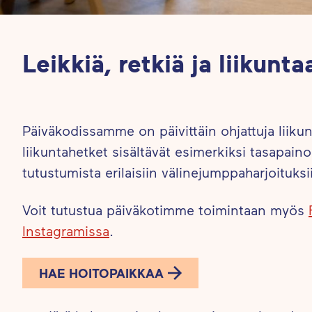
Leikkiä, retkiä ja liikunta
Päiväkodissamme on päivittäin ohjattuja liiku
liikuntahetket sisältävät esimerkiksi tasapainoi
tutustumista erilaisiin välinejumppaharjoituksi
Voit tutustua päiväkotimme toimintaan myös
Instagramissa
.
HAE HOITOPAIKKAA