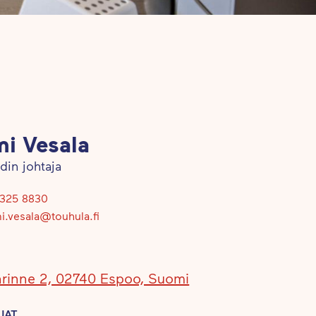
i Vesala
din johtaja
325 8830
.vesala@touhula.fi
inrinne 2, 02740 Espoo, Suomi
JAT