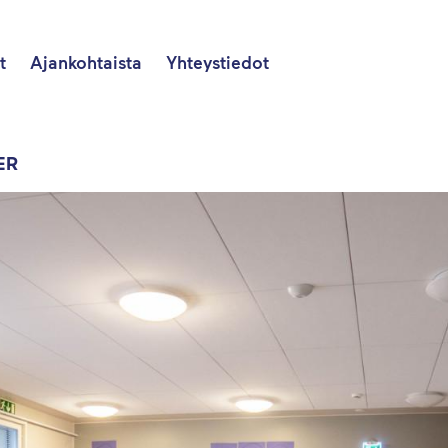
t
Ajankohtaista
Yhteystiedot
ER