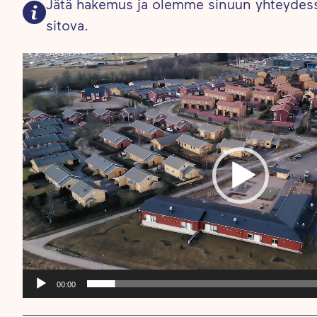
Jätä hakemus ja olemme sinuun yhteydess
sitova.
Videotoistin
00:00