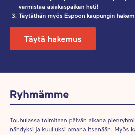
varmistaa asiakaspaikan heti!
Täytäthän myös Espoon kaupungin hake
Täytä hakemus
Ryhmämme
Touhulassa toimitaan päivän aikana pienryhmi
nähdyksi ja kuulluksi omana itsenään. Myös ka