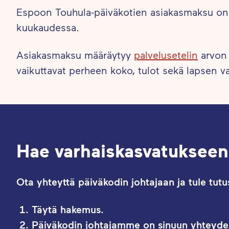
kuussa järjestämme perheille suunnattuja tapahtum
Espoon Touhula-päiväkotien asiakasmaksu o
kuukaudessa.
Asiakasmaksu määräytyy
palvelusetelin
arvon
vaikuttavat perheen koko, tulot sekä lapsen v
Hae varhaiskasvatukseen
Ota yhteyttä päiväkodin johtajaan ja tule tut
Täytä hakemus.
Päiväkodin johtajamme on sinuun yhteydes