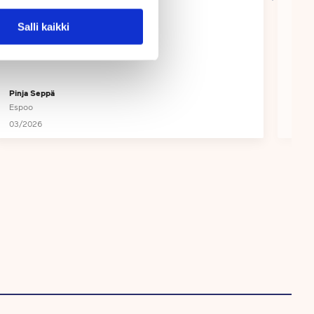
Salli kaikki
Pinja Seppä
Asia
Espoo
Touhu
03/2026
10/2