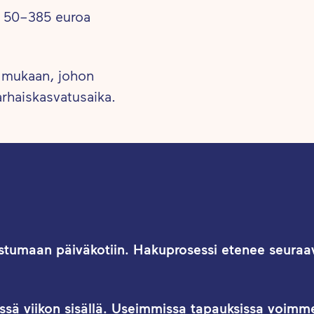
ia.
n 50–385 euroa
 mukaan, johon
arhaiskasvatusaika.
ustumaan päiväkotiin. Hakuprosessi etenee seuraav
sä viikon sisällä. Useimmissa tapauksissa voimm