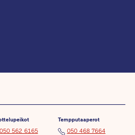
ottelupeikot
Tempputaaperot
050 562 6165
050 468 7664