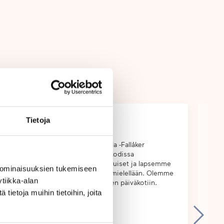
Tietoja
Voin lämpimästi suositella Touhula -Fallåker
Very
päiväkotia muille perheille! Päiväkodissa
lang
työskentelee ammattitaitoiset aikuiset ja lapsemme
lang
 ominaisuuksien tukemiseen
menevät päiväkotiin aina todella mielellään. Olemme
tiikka-alan
olleet erittäin tyytyväisiä kyseiseen päiväkotiin.
ietoja muihin tietoihin, joita