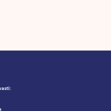
asti:
e