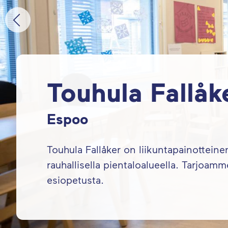
Touhula Fallåk
Espoo
Touhula Fallåker on liikuntapainottei
rauhallisella pientaloalueella. Tarjoam
esiopetusta.