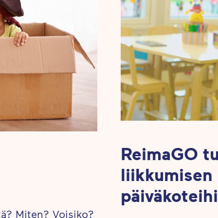
ReimaGO tu
liikkumisen
päiväkoteih
itä? Miten? Voisiko?