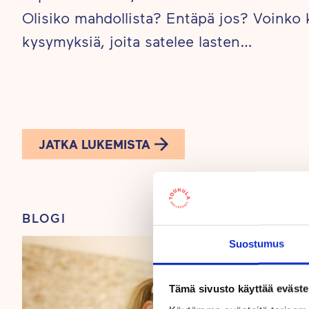
Olisiko mahdollista? Entäpä jos? Voinko k
kysymyksiä, joita satelee lasten…
JATKA LUKEMISTA
BLOGI
Suostumus
Tämä sivusto käyttää eväste