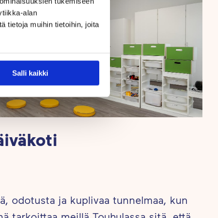
 ominaisuuksien tukemiseen
tiikka-alan
ietoja muihin tietoihin, joita
Salli kaikki
iväkoti
tä, odotusta ja kuplivaa tunnelmaa, kun
ä tarkoittaa meillä Touhulassa sitä, että