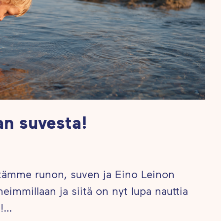
an suvesta!
vietämme runon, suven ja Eino Leinon
eimmillaan ja siitä on nyt lupa nauttia
a!…