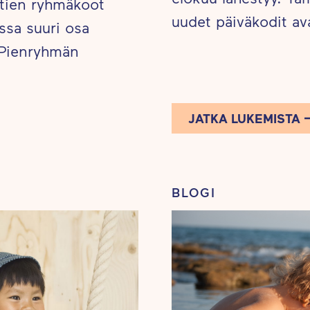
otien ryhmäkoot
uudet päiväkodit av
ssa suuri osa
 Pienryhmän
JATKA LUKEMISTA
BLOGI