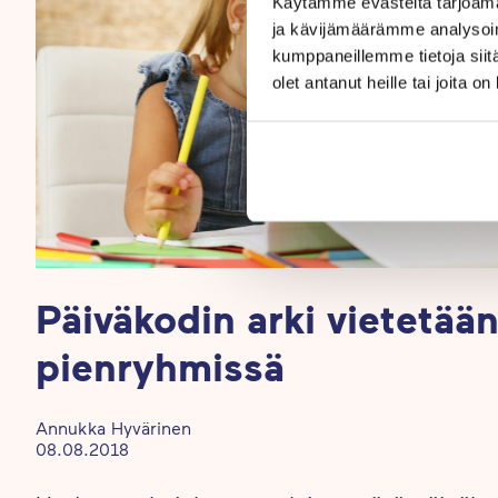
Käytämme evästeitä tarjoama
ja kävijämäärämme analysoim
kumppaneillemme tietoja siitä
olet antanut heille tai joita o
Päiväkodin arki vietetää
pienryhmissä
Annukka Hyvärinen
08.08.2018