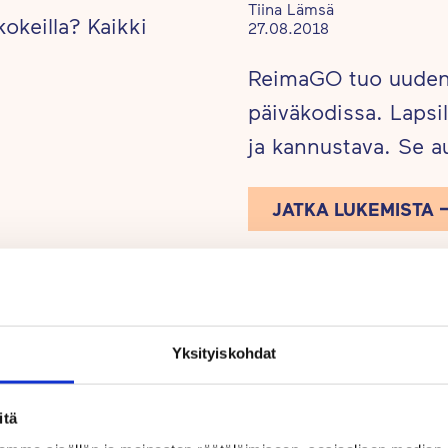
Tiina Lämsä
okeilla? Kaikki
27.08.2018
ReimaGO tuo uuden 
päiväkodissa. Laps
ja kannustava. Se a
JATKA LUKEMISTA
BLOGI
Yksityiskohdat
itä