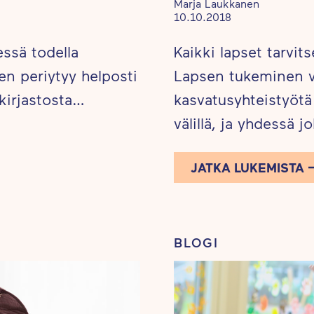
Marja Laukkanen
10.10.2018
essä todella
Kaikki lapset tarvi
n periytyy helposti
Lapsen tukeminen va
 kirjastosta…
kasvatusyhteistyötä
välillä, ja yhdessä j
JATKA LUKEMISTA
BLOGI