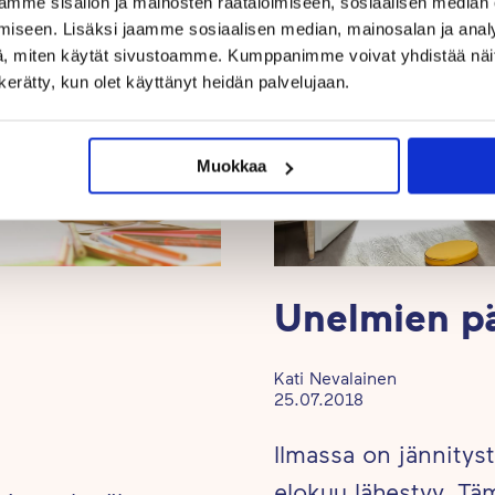
mme sisällön ja mainosten räätälöimiseen, sosiaalisen median
iseen. Lisäksi jaamme sosiaalisen median, mainosalan ja analy
, miten käytät sivustoamme. Kumppanimme voivat yhdistää näitä t
n kerätty, kun olet käyttänyt heidän palvelujaan.
Muokkaa
n
Unelmien pä
Kati Nevalainen
25.07.2018
Ilmassa on jännitys
elokuu lähestyy. Täm