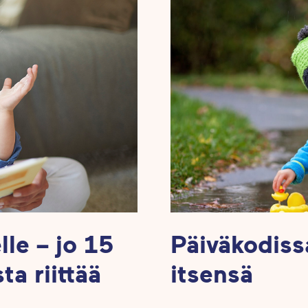
lle – jo 15
Päiväkodiss
a riittää
itsensä