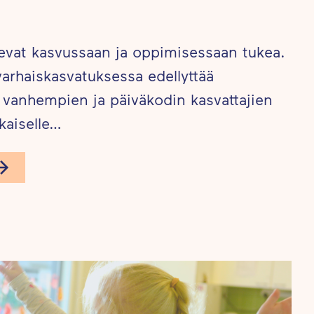
tsevat kasvussaan ja oppimisessaan tukea.
rhaiskasvatuksessa edellyttää
 vanhempien ja päiväkodin kasvattajien
okaiselle…