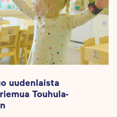
o uudenlaista
 riemua Touhula-
in