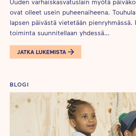
Uuden varhaiskasvatuslain myötä päiväk
ovat olleet usein puheenaiheena. Touhula
lapsen päivästä vietetään pienryhmässä.
toiminta suunnitellaan yhdessä…
JATKA LUKEMISTA
BLOGI