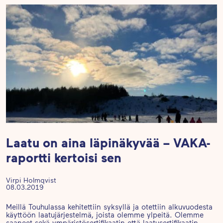
Laatu on aina läpinäkyvää – VAKA-
raportti kertoisi sen
Virpi Holmqvist
08.03.2019
Meillä Touhulassa kehitettiin syksyllä ja otettiin alkuvuodesta
käyttöön laatujärjestelmä, joista olemme ylpeitä. Olemme
saaneet sekä ympäristösertifikaatin että laatusertifikaatin –