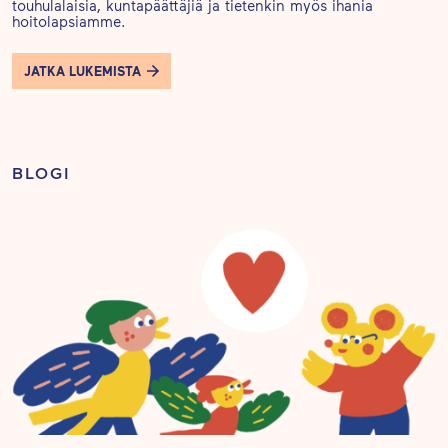
touhulalaisia, kuntapäättäjiä ja tietenkin myös ihania
hoitolapsiamme.
JATKA LUKEMISTA
BLOGI