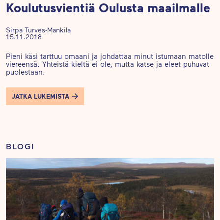
Koulutusvientiä Oulusta maailmalle
Sirpa Turves-Mankila
15.11.2018
Pie­ni käsi tart­tuu omaa­ni ja joh­dat­taa mi­nut is­tu­maan ma­tol­le
vie­reen­sä. Yh­teis­tä kiel­tä ei ole, mut­ta kat­se ja eleet pu­hu­vat
puo­les­taan.
JATKA LUKEMISTA
BLOGI