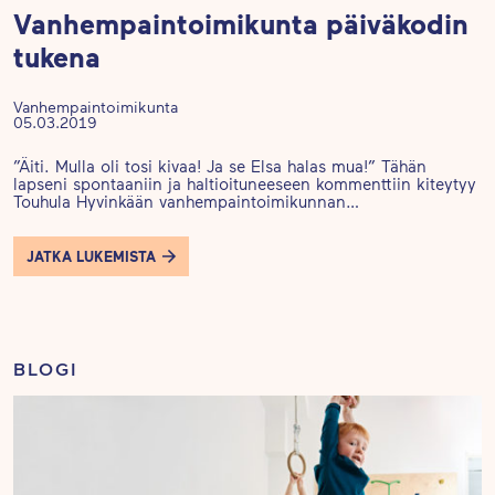
Vanhempaintoimikunta päiväkodin
tukena
Vanhempaintoimikunta
05.03.2019
”Äiti. Mulla oli tosi kivaa! Ja se Elsa halas mua!” Tähän
lapseni spontaaniin ja haltioituneeseen kommenttiin kiteytyy
Touhula Hyvinkään vanhempaintoimikunnan…
JATKA LUKEMISTA
BLOGI