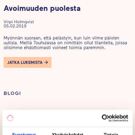
Avoimuuden puolesta
Virpi Holmqvist
05.02.2019
Myönnän suoraan, että pelästyin, kun luin viime päivien
uutisia. Meillä Touhulassa on nimittäin ollut tilanteita, joissa
olisimme ehdottomasti voineet toimia paremmin.
JATKA LUKEMISTA
BLOGI
Suostumus
Yksityiskohdat
Tietoja