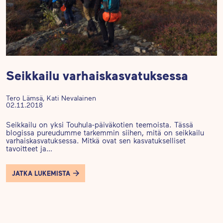
Seikkailu varhaiskasvatuksessa
Tero Lämsä, Kati Nevalainen
02.11.2018
Seikkailu on yksi Touhula-päiväkotien teemoista. Tässä
blogissa pureudumme tarkemmin siihen, mitä on seikkailu
varhaiskasvatuksessa. Mitkä ovat sen kasvatukselliset
tavoitteet ja…
JATKA LUKEMISTA