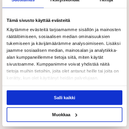
Tämä sivusto käyttää evästeitä
Käytämme evästeitä tarjoamamme sisällön ja mainosten
räätälöimiseen, sosiaalisen median ominaisuuksien
tukemiseen ja kävijämäärämme analysoimiseen. Lisäksi
Yhteinen päämäärä, ainutlaatuinen
jaamme sosiaalisen median, mainosalan ja analytiikka-
toteutus
alan kumppaneillemme tietoja siitä, miten käytät
sivustoamme. Kumppanimme voivat yhdistää näitä
Tiia Lampela
tietoja muihin tietoihin, joita olet antanut heille tai joita on
29.01.2019
kerätty, kun olet käyttänyt heidän palvelujaan.
Touhulan pedagoginen vuosisuunnitelma, Touhula Rytmi,
antaa raamit päiväkotiemme pedagogiselle johtamiselle ja
laadukkaalle varhaiskasvatukselle. Sen tavoitteena on luoda
turvallista ja kiireetöntä ilmapiiriä niin lapsille, vanhemmille
Salli kaikki
kuin päiväkodin työntekijöillekin.
Muokkaa
JATKA LUKEMISTA