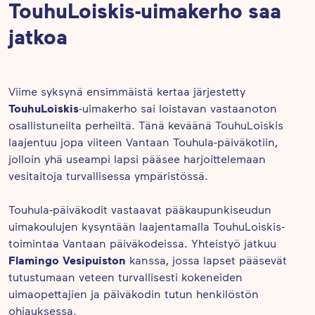
TouhuLoiskis-uimakerho saa
jatkoa
Viime syksynä ensimmäistä kertaa järjestetty
TouhuLoiskis
-uimakerho sai loistavan vastaanoton
osallistuneilta perheiltä. Tänä keväänä TouhuLoiskis
laajentuu jopa viiteen Vantaan Touhula-päiväkotiin,
jolloin yhä useampi lapsi pääsee harjoittelemaan
vesitaitoja turvallisessa ympäristössä.
Touhula-päiväkodit vastaavat pääkaupunkiseudun
uimakoulujen kysyntään laajentamalla TouhuLoiskis-
toimintaa Vantaan päiväkodeissa. Yhteistyö jatkuu
Flamingo Vesipuiston
kanssa, jossa lapset pääsevät
tutustumaan veteen turvallisesti kokeneiden
uimaopettajien ja päiväkodin tutun henkilöstön
ohjauksessa.