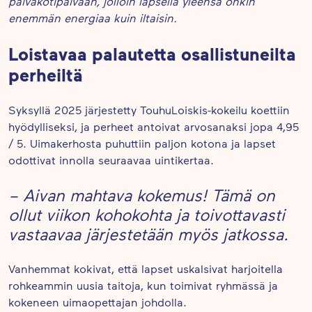
päiväkotipäivään, jolloin lapsella yleensä onkin
enemmän energiaa kuin iltaisin.
Loistavaa palautetta osallistuneilta
perheiltä
Syksyllä 2025 järjestetty TouhuLoiskis-kokeilu koettiin
hyödylliseksi, ja perheet antoivat arvosanaksi jopa 4,95
/ 5. Uimakerhosta puhuttiin paljon kotona ja lapset
odottivat innolla seuraavaa uintikertaa.
– Aivan mahtava kokemus! Tämä on
ollut viikon kohokohta ja toivottavasti
vastaavaa järjestetään myös jatkossa.
Vanhemmat kokivat, että lapset uskalsivat harjoitella
rohkeammin uusia taitoja, kun toimivat ryhmässä ja
kokeneen uimaopettajan johdolla.