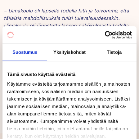
– Uimakoulu oli lapselle todella hitti ja toivomme, että
tällaisia mahdollisuuksia tulisi tulevaisuudessakin.
Uimakoulu oli järjestetty lapsen näkökulmasta todella
kannustavasti ja turvalliseksi, jotta uskalsivat kokeilla
siellä asioita, joita eivät muuten olisi ikinä kokeilleet.
Suostumus
Yksityiskohdat
Tietoja
TouhuLoiskis on suunnattu 4–6-vuotiaille ja kevään
toteutukseen osallistuu viisi päiväkotia Vantaalta:
Touhula
Hiekkaharju
,
LoistoVekara
,
Veromies
,
Jalokivi
ja
Tämä sivusto käyttää evästeitä
Ilola
. Touhula Ilolan uimakerho järjestetään Tikkurilan
Käytämme evästeitä tarjoamamme sisällön ja mainosten
uimahallissa neljän viikon ajan, mutta kerho toteutetaan
räätälöimiseen, sosiaalisen median ominaisuuksien
samaan tapaan kokeneen uimaopettajan johdolla.
tukemiseen ja kävijämäärämme analysoimiseen. Lisäksi
jaamme sosiaalisen median, mainosalan ja analytiikka-
Lisätietoja
Anni Karppanen
: Viestintäpäällikkö
, puh.
alan kumppaneillemme tietoja siitä, miten käytät
050 538 2468 / anni.karppanen@touhula.fi.
sivustoamme. Kumppanimme voivat yhdistää näitä
tietoja muihin tietoihin, joita olet antanut heille tai joita on
kerätty, kun olet käyttänyt heidän palvelujaan.