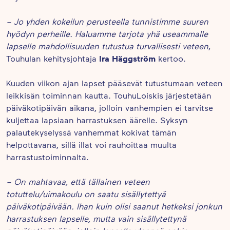
– Jo yhden kokeilun perusteella tunnistimme suuren
hyödyn perheille. Haluamme tarjota yhä useammalle
lapselle mahdollisuuden tutustua turvallisesti veteen
,
Ira Häggström
Touhulan kehitysjohtaja
kertoo.
Kuuden viikon ajan lapset pääsevät tutustumaan veteen
leikkisän toiminnan kautta. TouhuLoiskis järjestetään
päiväkotipäivän aikana, jolloin vanhempien ei tarvitse
kuljettaa lapsiaan harrastuksen äärelle. Syksyn
palautekyselyssä vanhemmat kokivat tämän
helpottavana, sillä illat voi rauhoittaa muulta
harrastustoiminnalta.
– On mahtavaa, että tällainen veteen
totuttelu/uimakoulu on saatu sisällytettyä
päiväkotipäivään. Ihan kuin olisi saanut hetkeksi jonkun
harrastuksen lapselle, mutta vain sisällytettynä