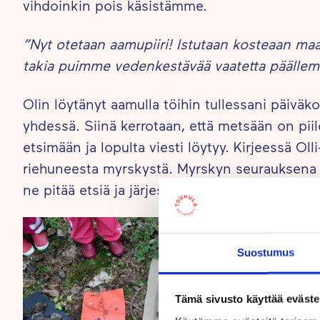
vihdoinkin pois käsistämme.
”Nyt otetaan aamupiiri! Istutaan kosteaan maa
takia puimme vedenkestävää vaatetta päällem
Olin löytänyt aamulla töihin tullessani päiväk
yhdessä. Siinä kerrotaan, että metsään on piilo
etsimään ja lopulta viesti löytyy. Kirjeessä Ol
riehuneesta myrskystä. Myrskyn seurauksena m
ne pitää etsiä ja järjestää.
Suostumus
Tämä sivusto käyttää eväste