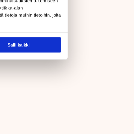
 ominaisuuksien tukemiseen
tiikka-alan
ietoja muihin tietoihin, joita
Salli kaikki