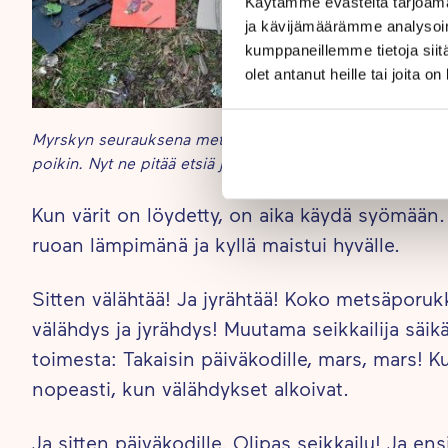
Käytämme evästeitä tarjoama
ja kävijämäärämme analysoim
kumppaneillemme tietoja siitä
olet antanut heille tai joita o
Myrskyn seurauksena metsän värit ovat levinneet pitkin
poikin. Nyt ne pitää etsiä ja järjestää.
Kun värit on löydetty, on aika käydä syömään. 
ruoan lämpimänä ja kyllä maistui hyvälle.
Sitten välähtää! Ja jyrähtää! Koko metsäporukka
välähdys ja jyrähdys! Muutama seikkailija säik
toimesta: Takaisin päiväkodille, mars, mars! 
nopeasti, kun välähdykset alkoivat.
Ja sitten päiväkodille. Olipas seikkailu! Ja 