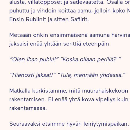
alusta, villatöppöset ja sadevaatetta. Osalla 
puhuttu ja vihdoin koittaa aamu, jolloin koko
Ensin Rubiinit ja sitten Safiirit.
Metsään onkin ensimmäisenä aamuna harvinaise
jaksaisi enää yhtään senttiä eteenpäin.
”Olen ihan puhki!” ”Koska ollaan perillä? ”
”Hienosti jaksat!” ”Tule, mennään yhdessä.”
Matkalla kurkistamme, mitä muurahaiskekoon k
rakentamisen. Ei enää yhtä kova vipellys kuin
rakentamassa.
Seuraavaksi etsimme hyvän leiriytymispaikan.