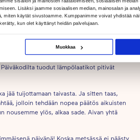
mme sisällön ja mainosten räätälöimiseen, sosiaalisen median
iseen. Lisäksi jaamme sosiaalisen median, mainosalan ja analy
, miten käytät sivustoamme. Kumppanimme voivat yhdistää näitä t
n kerätty, kun olet käyttänyt heidän palvelujaan.
Muokkaa
Päiväkodilta tuodut lämpölaatikot pitivät
 jää tuijottamaan taivasta. Ja sitten taas,
ähtää, jolloin tehdään nopea päätös aikuisten
Kun nousemme ylös, alkaa sade. Aivan yhtä
ensimmäisenä päivänä! Koska metsässä ei päästy