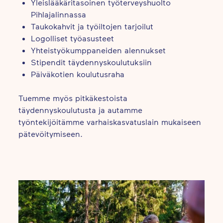
Yleislääkäritasoinen työterveyshuolto
Pihlajalinnassa
Taukokahvit ja työiltojen tarjoilut
Logolliset työasusteet
Yhteistyökumppaneiden alennukset
Stipendit täydennyskoulutuksiin
Päiväkotien koulutusraha
Tuemme myös pitkäkestoista
täydennyskoulutusta ja autamme
työntekijöitämme varhaiskasvatuslain mukaiseen
pätevöitymiseen.