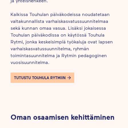
ja yhteishenkeen.
Kaikissa Touhulan päiväkodeissa noudatetaan
valtakunnallista varhaiskasvatussuunnitelmaa
sekä kunnan omaa vasua. Lisäksi jokaisessa
Touhulan päiväkodissa on käytössä Touhula
Rytmi, jonka keskeisimpiä työkaluja ovat lapsen
varhaiskasvatussuunnitelma, ryhmän
toimintasuunnitelma ja Rytmin pedagoginen
vuosisuunnitelma.
TUTUSTU TOUHULA RYTMIIN
Oman osaamisen kehittäminen