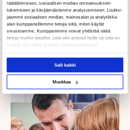
räätälöimiseen, sosiaalisen median ominaisuuksien
touhulalaisia on työn ohella tapahtuvassa
tukemiseen ja kävijämäärämme analysoimiseen. Lisäksi
tutkinto-opiskelussa mahdollisuus saada
jaamme sosiaalisen median, mainosalan ja analytiikka-
palkallisia opiskelupäiviä opintojensa
alan kumppaneillemme tietoja siitä, miten käytät
suorittamiseen.
sivustoamme. Kumppanimme voivat yhdistää näitä
tietoja muihin tietoihin, joita olet antanut heille tai joita on
TUTUSTU TOUHULAN KOULUTUSPOLKUIHIN
kerätty, kun olet käyttänyt heidän palvelujaan.
Salli kaikki
Muokkaa