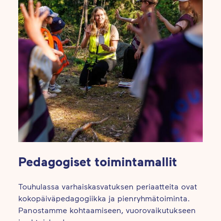
Pedagogiset toimintamallit
Touhulassa varhaiskasvatuksen periaatteita ovat
kokopäiväpedagogiikka ja pienryhmätoiminta.
Panostamme kohtaamiseen, vuorovaikutukseen