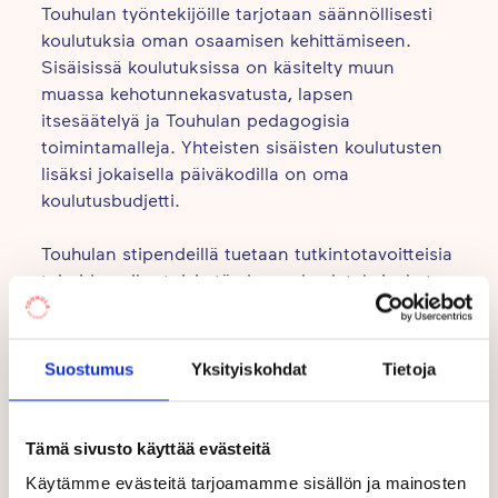
Touhulan työntekijöille tarjotaan säännöllisesti
koulutuksia oman osaamisen kehittämiseen.
Sisäisissä koulutuksissa on käsitelty muun
muassa kehotunnekasvatusta, lapsen
itsesäätelyä ja Touhulan pedagogisia
toimintamalleja. Yhteisten sisäisten koulutusten
lisäksi jokaisella päiväkodilla on oma
koulutusbudjetti.
Touhulan stipendeillä tuetaan tutkintotavoitteisia
tai pidempikestoisia täydennyskoulutuksia, kuten
ympäristökasvattajan erikoisammattitutkinnon tai
liikunnan ammattitutkinnon suorittamista.
Suostumus
Yksityiskohdat
Tietoja
Touhulassa työskentelevillä varhaiskasvatuksen
lastenhoitajilla on mahdollisuus hakea stipendiä
kasvatustieteen perusopintojen suorittamiseen
Tämä sivusto käyttää evästeitä
avoimessa yliopistossa. Lisäksi
Käytämme evästeitä tarjoamamme sisällön ja mainosten
varhaiskasvatuksen opettajaksi opiskelevilla