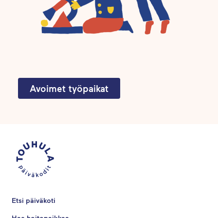
Avoimet työpaikat
Etsi päiväkoti
Hae hoitopaikkaa