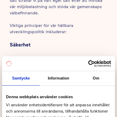
sätt strävar vi på vårt eget sätt efter att minska
vår miljöbelastning och stöda vår gemenskaps
välbefinnande.
Viktiga principer för vår hållbara
utvecklingspolitik inkluderar:
Säkerhet
Säkerheten kommer alltid först i vår verksamhet.
Ett säkert daghem med en sund miljö för barn
och vuxna är mycket viktigt för oss på Touhula. I
Samtycke
Information
Om
vårt arbetssätt fokuserar vi alltid primärt på att
vår verksamhet är säker för barn och miljö. Vi
förbinder oss till att under år 2019 använda
Denna webbplats använder cookies
tvättmedel som är säkra för miljön och barn
Vi använder enhetsidentifierare för att anpassa innehållet
samt satsar på rengöringsmedel som är säkra att
och annonserna till användarna, tillhandahålla funktioner
använda.