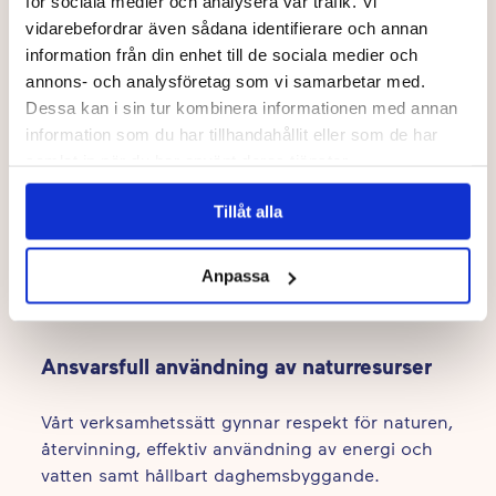
för sociala medier och analysera vår trafik. Vi
vidarebefordrar även sådana identifierare och annan
Miljöfostran
information från din enhet till de sociala medier och
annons- och analysföretag som vi samarbetar med.
På våra daghem är miljöfostran en del av
Dessa kan i sin tur kombinera informationen med annan
vardagspedagogiken.
information som du har tillhandahållit eller som de har
samlat in när du har använt deras tjänster.
Vi planerar och implementerar
småbarnspedagogik med hänsyn till hållbar
Tillåt alla
utveckling och naturen. Miljöfostran är ett
centralt delområde i vår årsplan, där vi betonar
Anpassa
bland annat miljöskydd och att bekanta sig med
återvinning.
Ansvarsfull användning av naturresurser
Vårt verksamhetssätt gynnar respekt för naturen,
återvinning, effektiv användning av energi och
vatten samt hållbart daghemsbyggande.