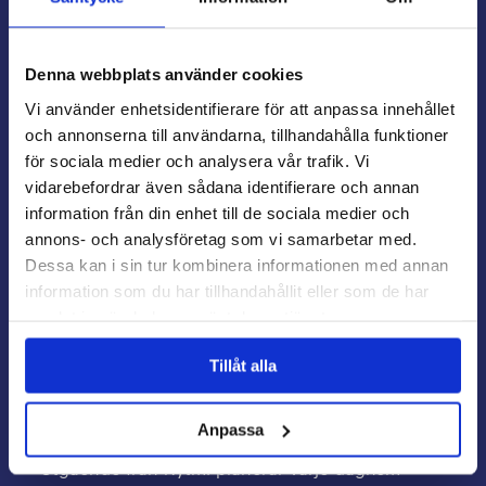
Syftet med Rytmi är att ge en ram
för daghemmets planeringsarbete.
Denna webbplats använder cookies
Vi använder enhetsidentifierare för att anpassa innehållet
och annonserna till användarna, tillhandahålla funktioner
för sociala medier och analysera vår trafik. Vi
Touhula Rytmi
vidarebefordrar även sådana identifierare och annan
information från din enhet till de sociala medier och
Touhulas egen årsplan Touhula Rytmi (rytmen)
annons- och analysföretag som vi samarbetar med.
bygger på de nationella grunderna för planen för
Dessa kan i sin tur kombinera informationen med annan
småbarnspedagogik och har iakttagit alla
information som du har tillhandahållit eller som de har
områden av lärande samt ett perspektiv av
samlat in när du har använt deras tjänster.
övergripande lärande. Vi utarbetar daghemmets
årsplan enligt Touhula Rytmi och ställer fram
Tillåt alla
planen på daghemmet för att läsas av
föräldrarna.
Anpassa
Utgående från Rytmi planerar varje daghem