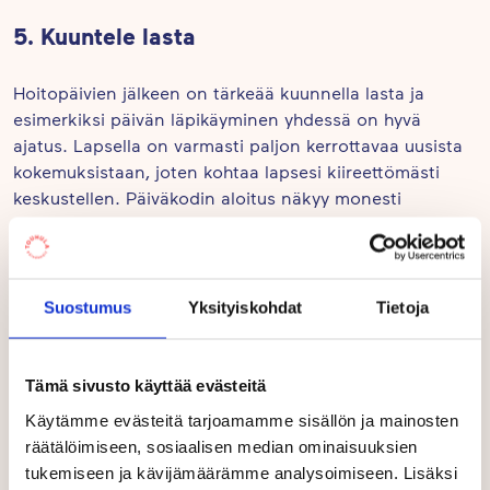
5. Kuuntele lasta
Hoitopäivien jälkeen on tärkeää kuunnella lasta ja
esimerkiksi päivän läpikäyminen yhdessä on hyvä
ajatus. Lapsella on varmasti paljon kerrottavaa uusista
kokemuksistaan, joten kohtaa lapsesi kiireettömästi
keskustellen. Päiväkodin aloitus näkyy monesti
väsymyksenä, joten aluksi arki-illat kannattaa rauhoittaa
muulta ohjelmalta.
+ 1 Kysy ja keskustele
Suostumus
Yksityiskohdat
Tietoja
Varhaiskasvatus on vuorovaikutusta ja yhteistyötä.
Tämä sivusto käyttää evästeitä
Tärkeimpänä asiana näen jatkuvan avoimen
keskustelun päiväkodin ja kodin välillä. Kertokaa ja
Käytämme evästeitä tarjoamamme sisällön ja mainosten
kysykää siis rohkeasti mieltä askarruttavista asioista.
räätälöimiseen, sosiaalisen median ominaisuuksien
tukemiseen ja kävijämäärämme analysoimiseen. Lisäksi