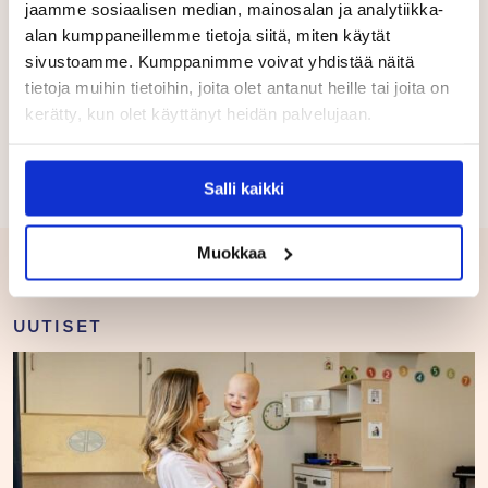
Matias Kauppinen
jaamme sosiaalisen median, mainosalan ja analytiikka-
Päiväkodin johtaja
alan kumppaneillemme tietoja siitä, miten käytät
Touhula Pyöreenlahti
, Siilinjärvi
sivustoamme. Kumppanimme voivat yhdistää näitä
tietoja muihin tietoihin, joita olet antanut heille tai joita on
kerätty, kun olet käyttänyt heidän palvelujaan.
Salli kaikki
Muokkaa
Samankaltaisia postauksia
UUTISET