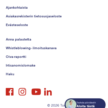
Ajankohtaista
Asiakasrekisterin tietosuojaseloste
Evästeseloste
Anna palautetta
Whistleblowing- ilmoituskanava
Oiva-raportti
Irtisanomislomake
Haku
Touhula-päiväkodit
© 2026 Touhula
Aloita tästä