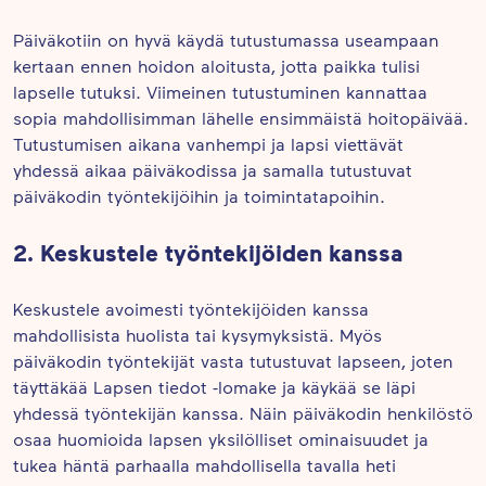
Päiväkotiin on hyvä käydä tutustumassa useampaan
kertaan ennen hoidon aloitusta, jotta paikka tulisi
lapselle tutuksi. Viimeinen tutustuminen kannattaa
sopia mahdollisimman lähelle ensimmäistä hoitopäivää.
Tutustumisen aikana vanhempi ja lapsi viettävät
yhdessä aikaa päiväkodissa ja samalla tutustuvat
päiväkodin työntekijöihin ja toimintatapoihin.
2. Keskustele työntekijöiden kanssa
Keskustele avoimesti työntekijöiden kanssa
mahdollisista huolista tai kysymyksistä. Myös
päiväkodin työntekijät vasta tutustuvat lapseen, joten
täyttäkää Lapsen tiedot -lomake ja käykää se läpi
yhdessä työntekijän kanssa. Näin päiväkodin henkilöstö
osaa huomioida lapsen yksilölliset ominaisuudet ja
tukea häntä parhaalla mahdollisella tavalla heti