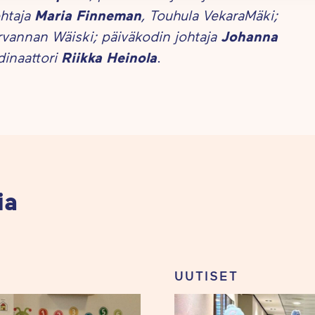
ohtaja
Maria Finneman
, Touhula VekaraMäki;
rvannan Wäiski; päiväkodin johtaja
Johanna
dinaattori
Riikka Heinola
.
ia
UUTISET