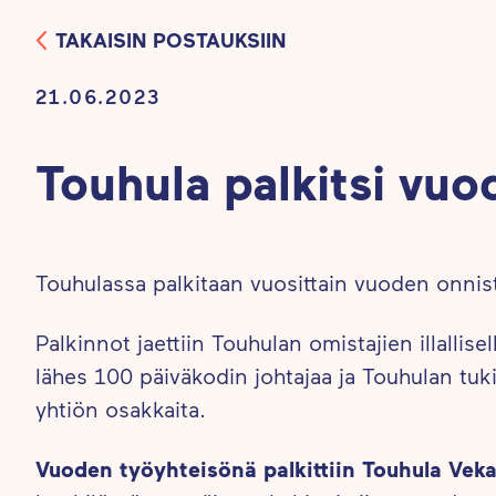
TAKAISIN POSTAUKSIIN
21.06.2023
Touhula palkitsi vuo
Touhulassa palkitaan vuosittain vuoden onnist
Palkinnot jaettiin Touhulan omistajien illallise
lähes 100 päiväkodin johtajaa ja Touhulan tuk
yhtiön osakkaita.
Vuoden työyhteisönä
palkittiin Touhula Vek