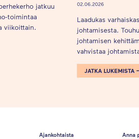
02.06.2026
perhekerho jatkuu
ho-toimintaa
Laadukas varhaiska
 viikoittain.
johtamisesta. Touhu
johtamisen kehittäm
vahvistaa johtamista
JATKA LUKEMISTA
Ajankohtaista
Anna p