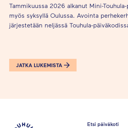
Tammikuussa 2026 alkanut Mini-Touhula-
myös syksyllä Oulussa. Avointa perheker
järjestetään neljässä Touhula-päiväkodissa
JATKA LUKEMISTA
Etsi päiväkoti