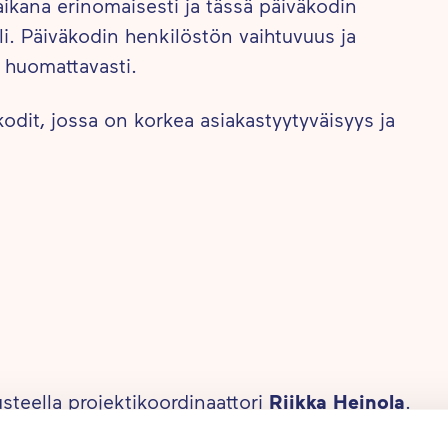
aikana erinomaisesti ja tässä päiväkodin
oli. Päiväkodin henkilöstön vaihtuvuus ja
 huomattavasti.
kodit, jossa on korkea asiakastyytyväisyys ja
usteella projektikoordinaattori
Riikka Heinola
.
 tavan johtaa vastuullista ruokatilausprosessia.