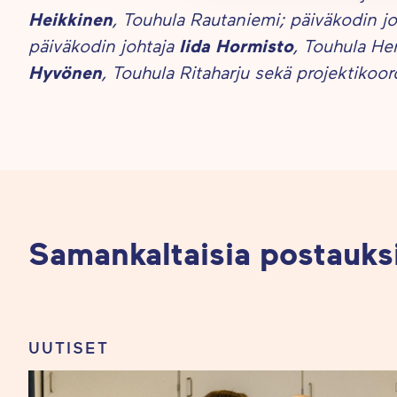
Heikkinen
, Touhula Rautaniemi; päiväkodin j
päiväkodin johtaja
Iida Hormisto
, Touhula He
Hyvönen
, Touhula Ritaharju sekä projektikoor
Samankaltaisia postauks
UUTISET