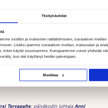
nen, jota arvostetaan laajasti
Yksityiskohdat
tyksen perusteella henkilöstöasiantuntija
Kirsi
ytössä olevaa työvuorosuunnittelujärjestelmää
itä
la kärsivällinen, hän jaksaa aina tukea
mme sisällön ja mainosten räätälöimiseen, sosiaalisen median
iseen. Lisäksi jaamme sosiaalisen median, mainosalan ja analy
, miten käytät sivustoamme. Kumppanimme voivat yhdistää näitä t
n kerätty, kun olet käyttänyt heidän palvelujaan.
illistä päiväkodin johtajaa. Eniten ääniä sai
a Fallåkerista, Espoosta. Perusteluissa
alon sinne missä hän on. Marja-Sisko auttaa
Muokkaa
 vain oman päiväkodin kautta.
rsi Tervapalte
; päiväkodin johtaja
Anni