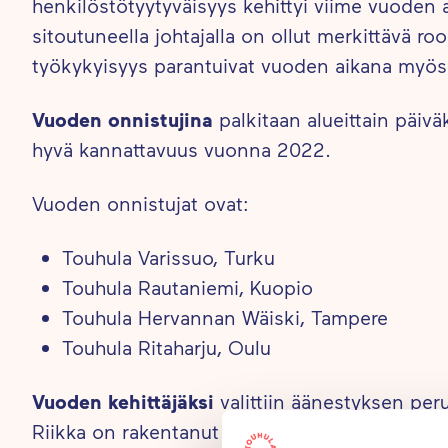
henkilöstötyytyväisyys kehittyi viime vuoden 
sitoutuneella johtajalla on ollut merkittävä ro
työkykyisyys parantuivat vuoden aikana myös
Vuoden onnistujina
palkitaan alueittain päivä
hyvä kannattavuus vuonna 2022.
Vuoden onnistujat ovat:
Touhula Varissuo, Turku
Touhula Rautaniemi, Kuopio
Touhula Hervannan Wäiski, Tampere
Touhula Ritaharju, Oulu
Vuoden kehittäjäksi
valittiin äänestyksen per
Riikka on rakentanut Touhulalle ainutlaatuisen