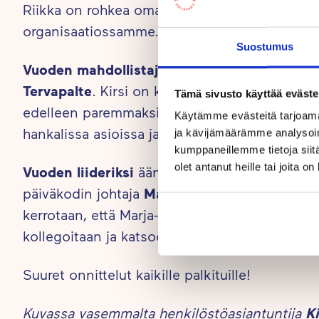
Riikka on rohkea oman osa-alueensa ammattilai
organisaatiossamme.
Suostumus
Vuoden mahdollistajaksi
valittiin myös äänes
Tervapalte
. Kirsi on kehittänyt Touhulassa kä
Tämä sivusto käyttää eväste
edelleen paremmaksi työkaluksi. Kirsi on todel
Käytämme evästeitä tarjoama
hankalissa asioissa ja kohtaa kaikki lempeästi.
ja kävijämäärämme analysoim
kumppaneillemme tietoja siitä
olet antanut heille tai joita o
Vuoden liideriksi
äänestettiin työssään esimerk
päiväkodin johtaja
Marja-Sisko Pohjola
Touhul
kerrotaan, että Marja-Sisko tuo aina ilon ja v
kollegoitaan ja katsoo asioita laajemmin kuin
Suuret onnittelut kaikille palkituille!
Kuvassa vasemmalta henkilöstöasiantuntija
Ki