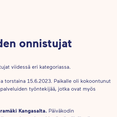
den onnistujat
ujat viidessä eri kategoriassa.
lla torstaina 15.6.2023. Paikalle oli kokoontunut
ipalveluiden työntekijää, jotka ovat myös
aramäki Kangasalta.
Päiväkodin