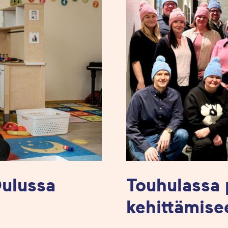
Oulussa
Touhulassa 
kehittämise