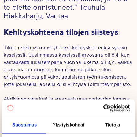
te olette onnistuneet.” Touhula
Hiekkaharju, Vantaa
Kehityskohteena tilojen siisteys
Tilojen siisteys nousi yhdeksi kehityskohteeksi syksyn
kyselyssä. Uusimmassa kyselyssä arvosana oli 8,4, kun
vastaavasti aikaisempana vuonna lukema oli 8,2. Vaikka
arvosana on noussut, kiinnitämme jatkossakin
erityishuomiota päiväkotiapulaisten työn tukemiseen,
jotta jokaisella lapsella olisi viihtyisä toimintaympäristö.
Aktiivinen viestintä ja vuorovaikutus perheiden kanssa
on merkittävä osa varhaiskasvatustoimintaa.
Vanhemmat toivovat yhä selkeämpää ja
säännöllisempää viestintää TouGo-sovelluksessa, jota
Suostumus
Yksityiskohdat
Tietoja
tulemme lisäämään tulevana toimintakautena.