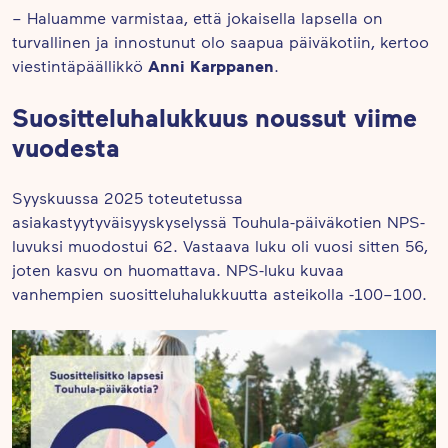
– Haluamme varmistaa, että jokaisella lapsella on
turvallinen ja innostunut olo saapua päiväkotiin, kertoo
Anni Karppanen
viestintäpäällikkö
.
Suositteluhalukkuus noussut viime
vuodesta
Syyskuussa 2025 toteutetussa
asiakastyytyväisyyskyselyssä Touhula-päiväkotien NPS-
luvuksi muodostui 62. Vastaava luku oli vuosi sitten 56,
joten kasvu on huomattava. NPS-luku kuvaa
vanhempien suositteluhalukkuutta asteikolla -100–100.