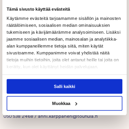
Toteutamme asiakkaillemme säännöllisesti
Tämä sivusto käyttää evästeitä
asiakastyytyväisyyskyselyn, jonka tuloksia käytetään
Käytämme evästeitä tarjoamamme sisällön ja mainosten
osana toiminnansuunnittelua. Syyskuussa 2025
räätälöimiseen, sosiaalisen median ominaisuuksien
toteutettuun asiakastyytyväisyyskyselyyn vastasi 2357
tukemiseen ja kävijämäärämme analysoimiseen. Lisäksi
huoltajaa.
jaamme sosiaalisen median, mainosalan ja analytiikka-
alan kumppaneillemme tietoja siitä, miten käytät
Kiitämme lämpimästi kyselyyn osallistumisesta.
sivustoamme. Kumppanimme voivat yhdistää näitä
Jokainen vastaus käsitellään huolellisesti.
tietoja muihin tietoihin, joita olet antanut heille tai joita on
kerätty, kun olet käyttänyt heidän palvelujaan.
Arvoimme eniten vastauksia saaneiden päiväkotien
kesken kolme 400 euron lahjakorttia
oppimisympäristöjen kehittämiseen. Arvonnassa
Salli kaikki
voittivat Touhula Hiltulanlahti, Kuopio, Touhula Tornio, ja
Touhula VekaraVuori, Espoo.
Muokkaa
Lisätietoja
: Viestintäpäällikkö Anni Karppanen, puh.
050 538 2468 / anni.karppanen@touhula.fi