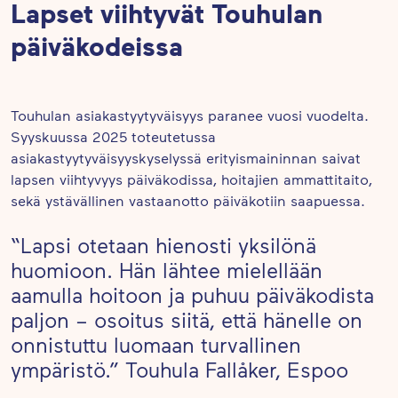
Lapset viihtyvät Touhulan
päiväkodeissa
Touhulan asiakastyytyväisyys paranee vuosi vuodelta.
Syyskuussa 2025 toteutetussa
asiakastyytyväisyyskyselyssä erityismaininnan saivat
lapsen viihtyvyys päiväkodissa, hoitajien ammattitaito,
sekä ystävällinen vastaanotto päiväkotiin saapuessa.
“Lapsi otetaan hienosti yksilönä
huomioon. Hän lähtee mielellään
aamulla hoitoon ja puhuu päiväkodista
paljon – osoitus siitä, että hänelle on
onnistuttu luomaan turvallinen
ympäristö.” Touhula Fallåker, Espoo