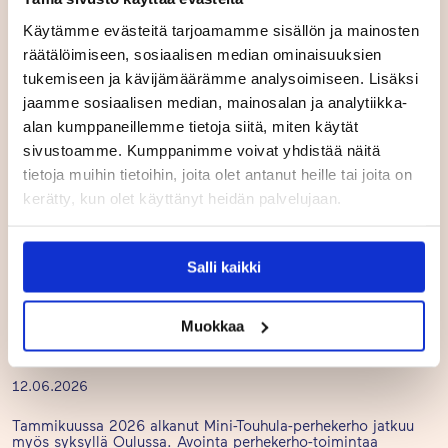
Käytämme evästeitä tarjoamamme sisällön ja mainosten
UUTISET
räätälöimiseen, sosiaalisen median ominaisuuksien
tukemiseen ja kävijämäärämme analysoimiseen. Lisäksi
jaamme sosiaalisen median, mainosalan ja analytiikka-
alan kumppaneillemme tietoja siitä, miten käytät
sivustoamme. Kumppanimme voivat yhdistää näitä
tietoja muihin tietoihin, joita olet antanut heille tai joita on
kerätty, kun olet käyttänyt heidän palvelujaan.
Salli kaikki
Muokkaa
Mini-Touhula saa jatkoa Oulussa
12.06.2026
Tammikuussa 2026 alkanut Mini-Touhula-perhekerho jatkuu
myös syksyllä Oulussa. Avointa perhekerho-toimintaa