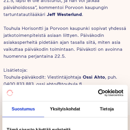
21.5, lapsi ei ole altistunut, ja hän voi jatkaa
päivähoidossa”, kommentoi Porvoon kaupungin
Jeff Westerlund
tartuntatautilääkäri
.
Touhula Horisontti ja Porvoon kaupunki sopivat yhdessä
jatkotoimenpiteistä asiaan liittyen. Päiväkodin
asiakasperheitä pidetään ajan tasalla siitä, miten asia
vaikuttaa päiväkodin toimintaan. Päiväkoti on avoinna
huomenna perjantaina 22.5.
Lisätietoja:
Ossi Ahto
Touhula-päiväkodit: Viestintäjohtaja
, puh.
0400 833 883, ossi.ahto@touhula.fi
Jeff Westerlund
Porvoon kaupunki: Tartuntatautilääkäri
,
puh. 040 676 1391
Suostumus
Yksityiskohdat
Tietoja
Samankaltaisia postauksia
Tämä sivusto käyttää evästeitä