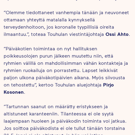
”Olemme tiedottaneet vanhempia tänään ja neuvoneet
ottamaan yhteyttä matalalla kynnyksellä
terveydenhoitoon, jos koronalle tyypillisiä oireita
Ossi Ahto
ilmaantuu.”, toteaa Touhulan viestintäjohtaja
.
”Päiväkotien toimintaa on nyt hallituksen
poikkeusolojen purun jälkeen muutettu niin, että
ryhmien välillä on mahdollisimman vähän kontakteja ja
ryhmien ruokailuja on porrastettu. Lapset leikkivät
paljon ulkona päiväkotipäivien aikana. Myös siivousta
Pirjo
on tehostettu”, kertoo Touhulan aluejohtaja
Kosonen
.
”Tartunnan saanut on määrätty eristykseen ja
altistuneet karanteeniin. Tilanteessa ei ole syytä
laajempaan huoleen ja päiväkodin toiminta voi jatkua.
Jos soittoa päiväkodista ei ole tullut tänään torstaina