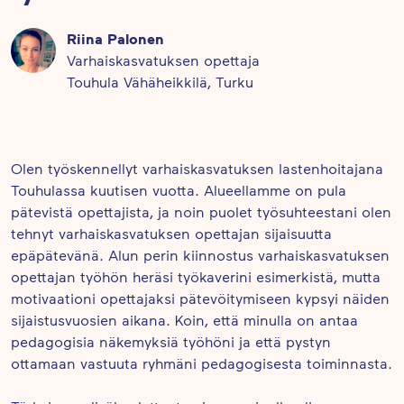
Riina Palonen
Varhaiskasvatuksen opettaja
Touhula Vähäheikkilä, Turku
Olen työskennellyt varhaiskasvatuksen lastenhoitajana
Touhulassa kuutisen vuotta. Alueellamme on pula
pätevistä opettajista, ja noin puolet työsuhteestani olen
tehnyt varhaiskasvatuksen opettajan sijaisuutta
epäpätevänä. Alun perin kiinnostus varhaiskasvatuksen
opettajan työhön heräsi työkaverini esimerkistä, mutta
motivaationi opettajaksi pätevöitymiseen kypsyi näiden
sijaistusvuosien aikana. Koin, että minulla on antaa
pedagogisia näkemyksiä työhöni ja että pystyn
ottamaan vastuuta ryhmäni pedagogisesta toiminnasta.