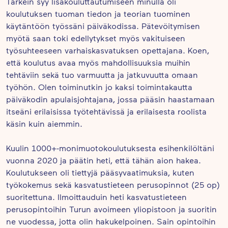
Tärkein syy lisäkouluttautumiseen minulla oli
koulutuksen tuoman tiedon ja teorian tuominen
käytäntöön työssäni päiväkodissa. Pätevöitymisen
myötä saan toki edellytykset myös vakituiseen
työsuhteeseen varhaiskasvatuksen opettajana. Koen,
että koulutus avaa myös mahdollisuuksia muihin
tehtäviin sekä tuo varmuutta ja jatkuvuutta omaan
työhön. Olen toiminutkin jo kaksi toimintakautta
päiväkodin apulaisjohtajana, jossa pääsin haastamaan
itseäni erilaisissa työtehtävissä ja erilaisesta roolista
käsin kuin aiemmin.
Kuulin 1000+-monimuotokoulutuksesta esihenkilöltäni
vuonna 2020 ja päätin heti, että tähän aion hakea.
Koulutukseen oli tiettyjä pääsyvaatimuksia, kuten
työkokemus sekä kasvatustieteen perusopinnot (25 op)
suoritettuna. Ilmoittauduin heti kasvatustieteen
perusopintoihin Turun avoimeen yliopistoon ja suoritin
ne vuodessa, jotta olin hakukelpoinen. Sain opintoihin