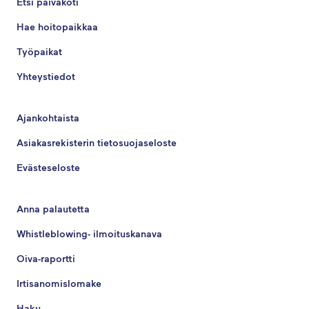
Etsi päiväkoti
Hae hoitopaikkaa
Työpaikat
Yhteystiedot
Ajankohtaista
Asiakasrekisterin tietosuojaseloste
Evästeseloste
Anna palautetta
Whistleblowing- ilmoituskanava
Oiva-raportti
Irtisanomislomake
Haku