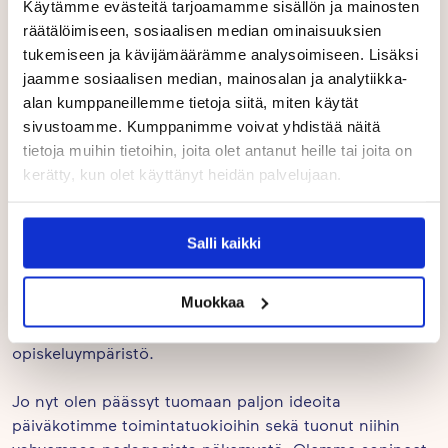
Käytämme evästeitä tarjoamamme sisällön ja mainosten
ratkaisu on ollut järkevä ja toimiva.
räätälöimiseen, sosiaalisen median ominaisuuksien
tukemiseen ja kävijämäärämme analysoimiseen. Lisäksi
Työn, vapaa-ajan ja opiskelun yhdistäminen ei ole toki
jaamme sosiaalisen median, mainosalan ja analytiikka-
ollut helppoa. Lapseni harrastavat kahta urheilulajia ja
alan kumppaneillemme tietoja siitä, miten käytät
myös mieheni työt tuovat omat kuvionsa arjen
sivustoamme. Kumppanimme voivat yhdistää näitä
palapelin järjestämiseen. Toisinaan opinnot
tietoja muihin tietoihin, joita olet antanut heille tai joita on
kasaantuvat ja tuntuu, että en ehdi. Silloin pitää vaan
kerätty, kun olet käyttänyt heidän palvelujaan.
ottaa itselleen aikaa ja tehdä annetut projektit pois
alta. Koulutuksessa on onneksi paljon ryhmätöitä, joka
helpottaa sitä, että en ole täysin yksin vastuussa
Salli kaikki
kaikista projekteista. Aikaa ja vaivaa opiskelu vaatii ja
siihen pitää varautua. En voisi kuitenkaan olla
Muokkaa
tyytyväisempi esihenkilöni sekä työyhteisöni tukeen.
Meillä on myös koulussa kannustava ja positiivinen
opiskeluympäristö.
Jo nyt olen päässyt tuomaan paljon ideoita
päiväkotimme toimintatuokioihin sekä tuonut niihin