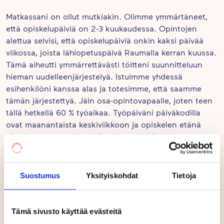
Matkassani on ollut mutkiakin. Olimme ymmärtäneet,
että opiskelupäiviä on 2-3 kuukaudessa. Opintojen
alettua selvisi, että opiskelupäiviä onkin kaksi päivää
viikossa, joista lähiopetuspäivä Raumalla kerran kuussa.
Tämä aiheutti ymmärrettävästi töitteni suunnitteluun
hieman uudelleenjärjestelyä. Istuimme yhdessä
esihenkilöni kanssa alas ja totesimme, että saamme
tämän järjestettyä. Jäin osa-opintovapaalle, joten teen
tällä hetkellä 60 % työaikaa. Työpäiväni päiväkodilla
ovat maanantaista keskiviikkoon ja opiskelen etänä
yliopistossa torstain sekä perjantain. Minulla on
viisihenkinen perhe (kolme lasta sekä aviomies), joten
tämäkin oli yksi syy, että saan rauhassa opiskella
opintovapaapäivinä, eikä tarvitse iltaisin ja
Suostumus
Yksityiskohdat
Tietoja
viikonloppuisin opiskella jatkuvasti. Touhulan
kannustinohjeman mukaisen palkallisen opintopäivän
merkitsemme työvuoroja suunnitellessa
Tämä sivusto käyttää evästeitä
mahdollisimman järkevään ajankohtaan. Minulle