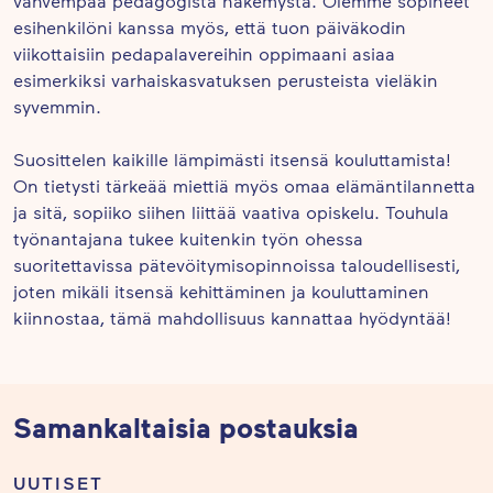
vahvempaa pedagogista näkemystä. Olemme sopineet
esihenkilöni kanssa myös, että tuon päiväkodin
viikottaisiin pedapalavereihin oppimaani asiaa
esimerkiksi varhaiskasvatuksen perusteista vieläkin
syvemmin.
Suosittelen kaikille lämpimästi itsensä kouluttamista!
On tietysti tärkeää miettiä myös omaa elämäntilannetta
ja sitä, sopiiko siihen liittää vaativa opiskelu. Touhula
työnantajana tukee kuitenkin työn ohessa
suoritettavissa pätevöitymisopinnoissa taloudellisesti,
joten mikäli itsensä kehittäminen ja kouluttaminen
kiinnostaa, tämä mahdollisuus kannattaa hyödyntää!
Samankaltaisia postauksia
UUTISET