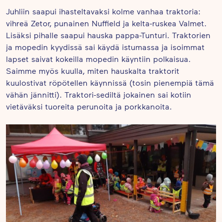
Juhliin saapui ihasteltavaksi kolme vanhaa traktoria:
vihreä Zetor, punainen Nuffield ja kelta-ruskea Valmet.
Lisäksi pihalle saapui hauska pappa-Tunturi. Traktorien
ja mopedin kyydissä sai käydä istumassa ja isoimmat
lapset saivat kokeilla mopedin käyntiin polkaisua.
Saimme myös kuulla, miten hauskalta traktorit
kuulostivat röpötellen käynnissä (tosin pienempiä tämä
vähän jännitti). Traktori-sediltä jokainen sai kotiin
vietäväksi tuoreita perunoita ja porkkanoita.