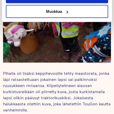
Muokkaa
Pihalla oli lisäksi keppihevosille tehty maastorata, jonka
läpi ratsastettuaan jokainen lapsi sai palkinnoksi
ruusukkeen rintaansa. Kiipeilytelineen alaosan
kurkistusreikään oli piirretty kuva, josta kurkistamalla
lapsi olikin päässyt traktorikuskiksi. Jokaisesta
halukkaasta otettiin kuva, joka lähetettiin TouGon kautta
vanhemmille.