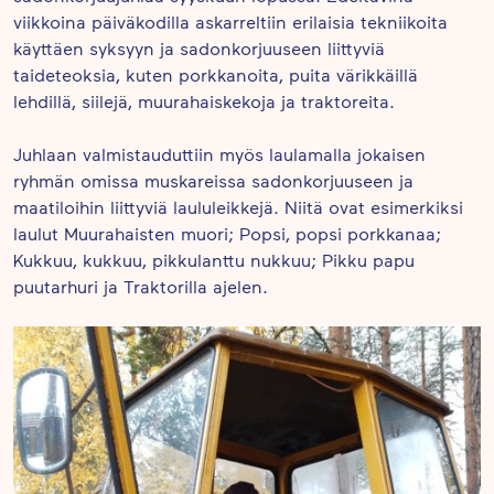
viikkoina päiväkodilla askarreltiin erilaisia tekniikoita
käyttäen syksyyn ja sadonkorjuuseen liittyviä
taideteoksia, kuten porkkanoita, puita värikkäillä
lehdillä, siilejä, muurahaiskekoja ja traktoreita.
Juhlaan valmistauduttiin myös laulamalla jokaisen
ryhmän omissa muskareissa sadonkorjuuseen ja
maatiloihin liittyviä laululeikkejä. Niitä ovat esimerkiksi
laulut Muurahaisten muori; Popsi, popsi porkkanaa;
Kukkuu, kukkuu, pikkulanttu nukkuu; Pikku papu
puutarhuri ja Traktorilla ajelen.