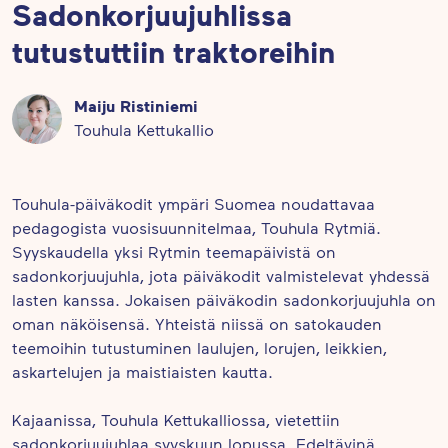
Sadonkorjuujuhlissa
tutustuttiin traktoreihin
Maiju Ristiniemi
Touhula Kettukallio
Touhula-päiväkodit ympäri Suomea noudattavaa
pedagogista vuosisuunnitelmaa, Touhula Rytmiä.
Syyskaudella yksi Rytmin teemapäivistä on
sadonkorjuujuhla, jota päiväkodit valmistelevat yhdessä
lasten kanssa. Jokaisen päiväkodin sadonkorjuujuhla on
oman näköisensä. Yhteistä niissä on satokauden
teemoihin tutustuminen laulujen, lorujen, leikkien,
askartelujen ja maistiaisten kautta.
Kajaanissa, Touhula Kettukalliossa, vietettiin
sadonkorjuujuhlaa syyskuun lopussa. Edeltävinä