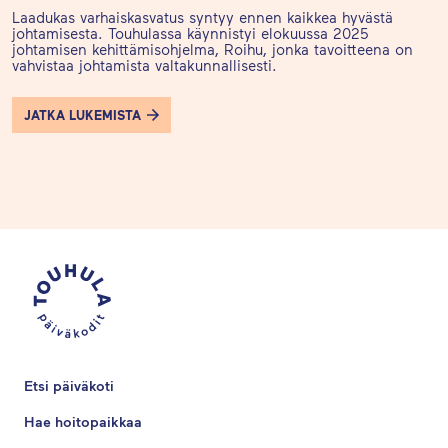
Laadukas varhaiskasvatus syntyy ennen kaikkea hyvästä
johtamisesta. Touhulassa käynnistyi elokuussa 2025
johtamisen kehittämisohjelma, Roihu, jonka tavoitteena on
vahvistaa johtamista valtakunnallisesti.
JATKA LUKEMISTA
Etsi päiväkoti
Hae hoitopaikkaa