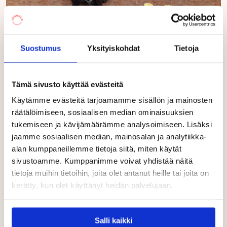
Yhteistyökumppanimme S-ryhmä lahjoitti päiväkodille
Suostumus
Yksityiskohdat
Tietoja
oman valintamme mukaisia satokausituotteita, joita
lapset saivat maistella päiväkodin pihalle pystytetystä
toriteltasta. Maistelimme muun muassa lanttua,
Tämä sivusto käyttää evästeitä
naurista, väriporkkanoita, kukkakaalia ja keräkaalia.
Käytämme evästeitä tarjoamamme sisällön ja mainosten
Lisääkin osa lapsista kävi hakemassa, niin hyviä ne
räätälöimiseen, sosiaalisen median ominaisuuksien
tuoreeltaan ulkona nautittuna olivat!
tukemiseen ja kävijämäärämme analysoimiseen. Lisäksi
jaamme sosiaalisen median, mainosalan ja analytiikka-
Lapset olivat suunnitelleet erilaisia esityksiä, joita
alan kumppaneillemme tietoja siitä, miten käytät
katsoimme. Viskarit viittoivat laulun Miltä tuntuu siilistä
sivustoamme. Kumppanimme voivat yhdistää näitä
(nallesta) ja eskarit innostuivat tanssimaan muskarissa
tietoja muihin tietoihin, joita olet antanut heille tai joita on
oppimaansa letkajenkkaa. Se on muuten mainio vasen-
kerätty, kun olet käyttänyt heidän palvelujaan.
oikea-eteen-taakse-harjoitus! Tunnelma oli mahtava,
päiväkodin pieninkin lapsi fiilisteli taputtaen jokaiselle
esitykselle. Juhliin kuului myös musiikkia ja latotanssia!
Salli kaikki