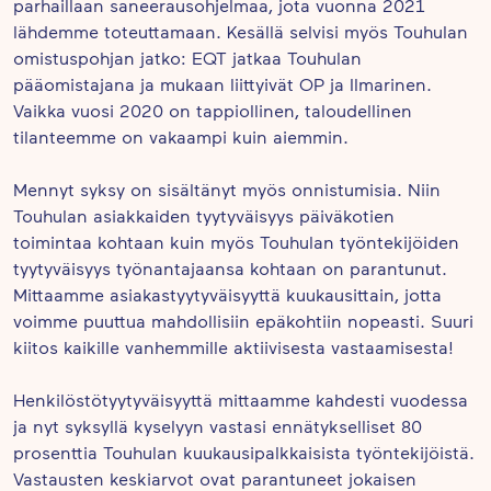
parhaillaan saneerausohjelmaa, jota vuonna 2021
lähdemme toteuttamaan. Kesällä selvisi myös Touhulan
omistuspohjan jatko: EQT jatkaa Touhulan
pääomistajana ja mukaan liittyivät OP ja Ilmarinen.
Vaikka vuosi 2020 on tappiollinen, taloudellinen
tilanteemme on vakaampi kuin aiemmin.
Mennyt syksy on sisältänyt myös onnistumisia. Niin
Touhulan asiakkaiden tyytyväisyys päiväkotien
toimintaa kohtaan kuin myös Touhulan työntekijöiden
tyytyväisyys työnantajaansa kohtaan on parantunut.
Mittaamme asiakastyytyväisyyttä kuukausittain, jotta
voimme puuttua mahdollisiin epäkohtiin nopeasti. Suuri
kiitos kaikille vanhemmille aktiivisesta vastaamisesta!
Henkilöstötyytyväisyyttä mittaamme kahdesti vuodessa
ja nyt syksyllä kyselyyn vastasi ennätykselliset 80
prosenttia Touhulan kuukausipalkkaisista työntekijöistä.
Vastausten keskiarvot ovat parantuneet jokaisen