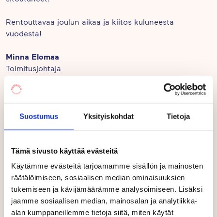
Rentouttavaa joulun aikaa ja kiitos kuluneesta
vuodesta!
Minna Elomaa
Toimitusjohtaja
Touhula-päiväkodit
Touhula osallistuu tänä vuonna Jokaiselle lapselle
lounas -kampanjaan, jossa toimitetaan Venner-
Suostumus
Yksityiskohdat
Tietoja
ruokalaatikoita vähävaraisille lapsiperheille.
Tämä sivusto käyttää evästeitä
Käytämme evästeitä tarjoamamme sisällön ja mainosten
räätälöimiseen, sosiaalisen median ominaisuuksien
tukemiseen ja kävijämäärämme analysoimiseen. Lisäksi
jaamme sosiaalisen median, mainosalan ja analytiikka-
alan kumppaneillemme tietoja siitä, miten käytät