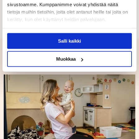
sivustoamme. Kumppanimme voivat yhdistää näitä
tietoja muihin tietoihin, joita olet antanut heille tai joita on
kerätty, kun olet käyttänyt heidän palvelujaan.
Salli kaikki
Samankaltaisia postauksia
Muokkaa
UUTISET