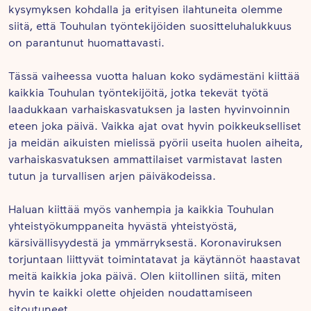
kysymyksen kohdalla ja erityisen ilahtuneita olemme
siitä, että Touhulan työntekijöiden suositteluhalukkuus
on parantunut huomattavasti.
Tässä vaiheessa vuotta haluan koko sydämestäni kiittää
kaikkia Touhulan työntekijöitä, jotka tekevät työtä
laadukkaan varhaiskasvatuksen ja lasten hyvinvoinnin
eteen joka päivä. Vaikka ajat ovat hyvin poikkeukselliset
ja meidän aikuisten mielissä pyörii useita huolen aiheita,
varhaiskasvatuksen ammattilaiset varmistavat lasten
tutun ja turvallisen arjen päiväkodeissa.
Haluan kiittää myös vanhempia ja kaikkia Touhulan
yhteistyökumppaneita hyvästä yhteistyöstä,
kärsivällisyydestä ja ymmärryksestä. Koronaviruksen
torjuntaan liittyvät toimintatavat ja käytännöt haastavat
meitä kaikkia joka päivä. Olen kiitollinen siitä, miten
hyvin te kaikki olette ohjeiden noudattamiseen
sitoutuneet.