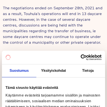
The negotiations ended on September 28th, 2021 and
as a result, Touhula’s operations will end in 13 daycare
centres. However, in the case of several daycare
centres, discussions are being held with the
municipalities regarding the transfer of business, ie
some daycare centres may continue to operate under
the control of a municipality or other private operator.
“We are deeply sorry that our operations in several
daycare centres are coming to an end. It is comforting
that in discussions with the municipalities, a solution
Suostumus
Yksityiskohdat
Tietoja
has been found for the continuation of operations in
Touhula TouhuVekara in Kempele, and in Touhula
Vappula in Lohja. It also seems that we are able to offer
Tämä sivusto käyttää evästeitä
some of our employees in closable daycare centres
jobs from our other units. Unfortunately, redundancies
Käytämme evästeitä tarjoamamme sisällön ja mainosten
Sari Saari
cannot be completely avoided,” says CEO
.
räätälöimiseen, sosiaalisen median ominaisuuksien
tukemiseen ja kävijämäärämme analysoimiseen. Lisäksi