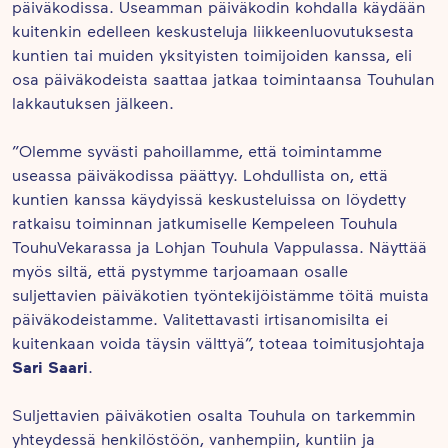
päiväkodissa. Useamman päiväkodin kohdalla käydään
kuitenkin edelleen keskusteluja liikkeenluovutuksesta
kuntien tai muiden yksityisten toimijoiden kanssa, eli
osa päiväkodeista saattaa jatkaa toimintaansa Touhulan
lakkautuksen jälkeen.
”Olemme syvästi pahoillamme, että toimintamme
useassa päiväkodissa päättyy. Lohdullista on, että
kuntien kanssa käydyissä keskusteluissa on löydetty
ratkaisu toiminnan jatkumiselle Kempeleen Touhula
TouhuVekarassa ja Lohjan Touhula Vappulassa. Näyttää
myös siltä, että pystymme tarjoamaan osalle
suljettavien päiväkotien työntekijöistämme töitä muista
päiväkodeistamme. Valitettavasti irtisanomisilta ei
kuitenkaan voida täysin välttyä”, toteaa toimitusjohtaja
Sari Saari
.
Suljettavien päiväkotien osalta Touhula on tarkemmin
yhteydessä henkilöstöön, vanhempiin, kuntiin ja