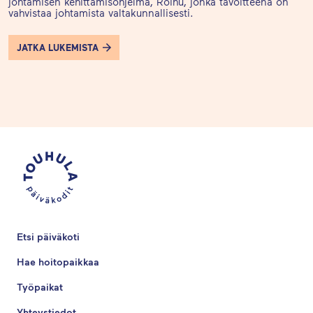
johtamisen kehittämisohjelma, Roihu, jonka tavoitteena on
vahvistaa johtamista valtakunnallisesti.
JATKA LUKEMISTA
Etsi päiväkoti
Hae hoitopaikkaa
Työpaikat
Yhteystiedot