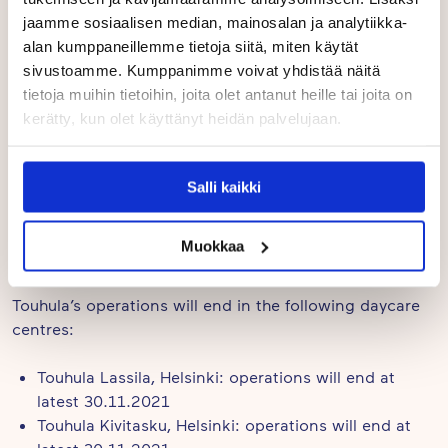
Regarding the daycare centres to be closed, Touhula
jaamme sosiaalisen median, mainosalan ja analytiikka-
will be in more detail contact with the staff, parents,
alan kumppaneillemme tietoja siitä, miten käytät
municipalities, and landlords and will provide
sivustoamme. Kumppanimme voivat yhdistää näitä
instructions for the future. The exact number of
tietoja muihin tietoihin, joita olet antanut heille tai joita on
redundancies will become clear after the redeployment
kerätty, kun olet käyttänyt heidän palvelujaan.
of employees.
Daycare centre whose continuation were secured:
Salli kaikki
Touhula TouhuVekara, Kempele
Muokkaa
Touhula Vappula, Lohja
Touhula’s operations will end in the following daycare
centres:
Touhula Lassila, Helsinki: operations will end at
latest 30.11.2021
Touhula Kivitasku, Helsinki: operations will end at