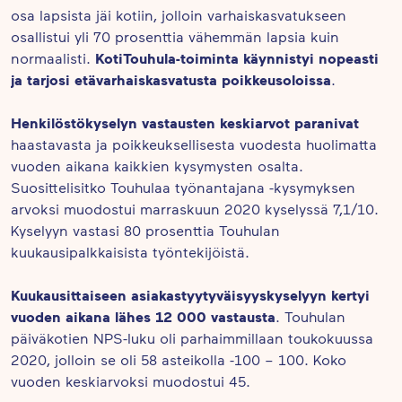
osa lapsista jäi kotiin, jolloin varhaiskasvatukseen
osallistui yli 70 prosenttia vähemmän lapsia kuin
KotiTouhula-toiminta käynnistyi nopeasti
normaalisti.
ja tarjosi etävarhaiskasvatusta poikkeusoloissa
.
Henkilöstökyselyn vastausten keskiarvot paranivat
haastavasta ja poikkeuksellisesta vuodesta huolimatta
vuoden aikana kaikkien kysymysten osalta.
Suosittelisitko Touhulaa työnantajana -kysymyksen
arvoksi muodostui marraskuun 2020 kyselyssä 7,1/10.
Kyselyyn vastasi 80 prosenttia Touhulan
kuukausipalkkaisista työntekijöistä.
Kuukausittaiseen asiakastyytyväisyyskyselyyn kertyi
vuoden aikana lähes 12 000 vastausta
. Touhulan
päiväkotien NPS-luku oli parhaimmillaan toukokuussa
2020, jolloin se oli 58 asteikolla -100 – 100. Koko
vuoden keskiarvoksi muodostui 45.