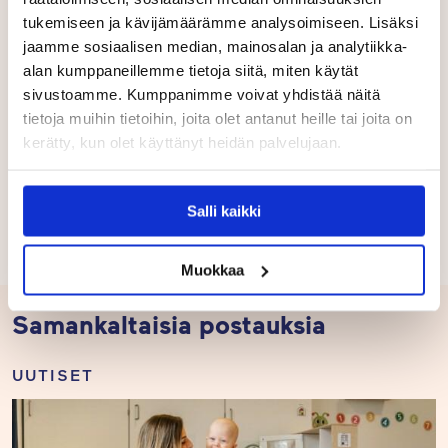
Touhula
-p
äiväkotien p
edagogis
ta
tukemiseen ja kävijämäärämme analysoimiseen. Lisäksi
osaamista
tuettiin
Teams
-koulutuksilla,
jaamme sosiaalisen median, mainosalan ja analytiikka-
päiväkotikohtaisilla
työilloilla ja kannustamalla
alan kumppaneillemme tietoja siitä, miten käytät
päiväkodin johtajia
ja henkilöstöä osallistumaan
sivustoamme. Kumppanimme voivat yhdistää näitä
yhteistyökumppaneiden ja
sidosryhmien järjestämiin
tietoja muihin tietoihin, joita olet antanut heille tai joita on
koulutuksiin.
Näitä koulutuksia olivat
kerätty, kun olet käyttänyt heidän palvelujaan.
esimerkiksi
Suomen Ladun Luonto
toimintaympäristönä -koulutus sekä Pedagoginen
turvallisuus- ja hyvinvointi -koulutus, jonka järjesti
Salli kaikki
Järvenpään seurakuntaopisto.
Muokkaa
Samankaltaisia postauksia
UUTISET