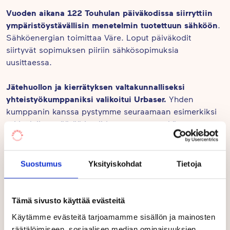
Vuoden aikana 122 Touhulan päiväkodissa siirryttiin
ympäristöystävällisin menetelmin tuotettuun sähköön
.
Sähköenergian toimittaa Väre. Loput päiväkodit
siirtyvät sopimuksen piiriin sähkösopimuksia
uusittaessa.
Jätehuollon ja kierrätyksen valtakunnalliseksi
yhteistyökumppaniksi valikoitui Urbaser.
Yhden
kumppanin kanssa pystymme seuraamaan esimerkiksi
eri jaelajien määrää ja niiden muutosta sekä
asettamaan määriin liittyviä tavoitteita.
Touhulassa otettiin käyttöön koulutusstipendi
, jolla
Suostumus
Yksityiskohdat
Tietoja
tuetaan tutkintotavoitteisia tai pidempikestoisia
täydennyskoulutuksia, kuten ympäristökasvattajan
erikoisammattitutkinto- tai liikunnan
Tämä sivusto käyttää evästeitä
ammattitutkintokoulutuksia.
Käytämme evästeitä tarjoamamme sisällön ja mainosten
räätälöimiseen, sosiaalisen median ominaisuuksien