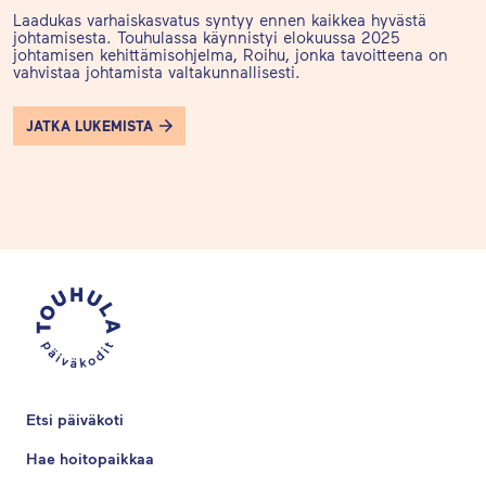
Laadukas varhaiskasvatus syntyy ennen kaikkea hyvästä
johtamisesta. Touhulassa käynnistyi elokuussa 2025
johtamisen kehittämisohjelma, Roihu, jonka tavoitteena on
vahvistaa johtamista valtakunnallisesti.
JATKA LUKEMISTA
Etsi päiväkoti
Hae hoitopaikkaa