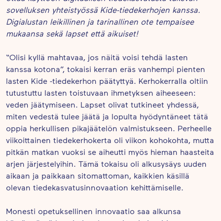
sovelluksen yhteistyössä Kide-tiedekerhojen kanssa.
Digialustan leikillinen ja tarinallinen ote tempaisee
mukaansa sekä lapset että aikuiset!
“Olisi kyllä mahtavaa, jos näitä voisi tehdä lasten
kanssa kotona”, tokaisi kerran eräs vanhempi pienten
lasten Kide -tiedekerhon päätyttyä. Kerhokerralla oltiin
tutustuttu lasten toistuvaan ihmetyksen aiheeseen:
veden jäätymiseen. Lapset olivat tutkineet yhdessä,
miten vedestä tulee jäätä ja lopulta hyödyntäneet tätä
oppia herkullisen pikajäätelön valmistukseen. Perheelle
viikoittainen tiedekerhokerta oli viikon kohokohta, mutta
pitkän matkan vuoksi se aiheutti myös hieman haasteita
arjen järjestelyihin. Tämä tokaisu oli alkusysäys uuden
aikaan ja paikkaan sitomattoman, kaikkien käsillä
olevan tiedekasvatusinnovaation kehittämiselle.
Monesti opetuksellinen innovaatio saa alkunsa