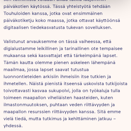
päiväkotien käytössä. Tässä yhteistyötä tehdään
Touhuloiden kanssa, jotka ovat ensimmäinen
päiväkotiketju koko maassa, jotka ottavat käyttöönsä
digitaalisen tiedekasvatusta tukevan sovelluksen.
Valistunut arvauksemme on tässä vaiheessa, että
digialustamme leikillinen ja tarinallinen ote tempaisee
mukaansa sekä kasvattajat että tärkeimpänä lapset.
Tämän kautta olemme pienen askeleen lähempänä
maailmaa, jossa lapset saavat tutustua
luonnontieteiden arkisiin ihmeisiin itse tutkien ja
ihmetellen. Näistä pienistä itseensä uskovista tutkijoista
toivottavasti kasvaa sukupolvi, jolla on työkaluja tulla
toimeen maapallon viheliäisten haasteiden, kuten
ilmastonmuutoksen, puhtaan veden riittävyyden ja
maapallon resurssien riittävyyden kanssa. Sitä emme
vielä tiedä, mutta tutkimus ja kehittäminen jatkuu –
yhdessä.