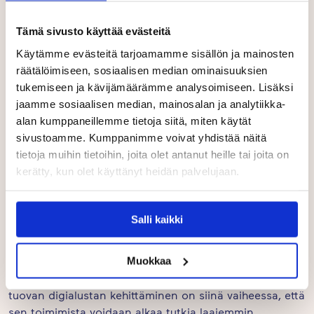
Tämä sivusto käyttää evästeitä
Käytämme evästeitä tarjoamamme sisällön ja mainosten
räätälöimiseen, sosiaalisen median ominaisuuksien
tukemiseen ja kävijämäärämme analysoimiseen. Lisäksi
jaamme sosiaalisen median, mainosalan ja analytiikka-
alan kumppaneillemme tietoja siitä, miten käytät
sivustoamme. Kumppanimme voivat yhdistää näitä
Digialusta päiväkodeissa: tutkivalla
tietoja muihin tietoihin, joita olet antanut heille tai joita on
otteella maailmaan
kerätty, kun olet käyttänyt heidän palvelujaan.
Tutkimus siis jatkui. Mitä tarpeita päiväkotiryhmillä on,
Salli kaikki
mitä perheiden tapauksessa ei tule esille? Miten
tiedekasvatusta voitaisiin tarjota päiväkodeissa helposti
ja matalalla kynnyksellä kaikille? Nyt Kide Sciencen
Muokkaa
tiedekasvatuksen jokaisen kasvattajan ja lapsen lähelle
tuovan digialustan kehittäminen on siinä vaiheessa, että
sen toimimista voidaan alkaa tutkia laajemmin