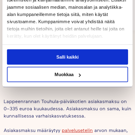
viikottaisella kuin kuukausittaisella tasolla.
jaamme sosiaalisen median, mainosalan ja analytiikka-
Vaihdamme päivittäin kuulumiset arjesta niin
Kristin
alan kumppaneillemme tietoja siitä, miten käytät
Lappeenranta
lapsen tuonti- kuin hakutilanteissa. Arjen
sivustoamme. Kumppanimme voivat yhdistää näitä
03/2026
kuulumisiin sisältyvät päivän aikana toteutuneen
tietoja muihin tietoihin, joita olet antanut heille tai joita on
ohjatun pedagogisen toiminnan lisäksi, muun
kerätty, kun olet käyttänyt heidän palvelujaan.
Page
muassa lapsen omaehtoiset leikit ja puuhat
1
1 / 12
of
kavereiden kanssa. Päivittäisiin kuulumisiin
Salli kaikki
12
sisältyvät myös lapsen ruokailujen sujuminen sekä
miten lapsen lepohetki on toteutunut. Toistemme
Muokkaa
Hinnat
kohtaaminen on arkisissa kohtaamisissa meille
erityisen tärkeää.
Lähetämme perheille kerran viikossa viikkokirjeen,
Lappeenrannan Touhula-päiväkotien asiakasmaksu on
jossa kertaamme kuluneen viikon tapahtumia ja
0–335 euroa kuukaudessa. Asiakasmaksu on sama, kuin
kunnallisessa varhaiskasvatuksessa.
avaamme ohjattua pedagogista toimintaa
tavoitteiden näkökulmasta. Viikkokirjeessä
Asiakasmaksu määräytyy
palvelusetelin
arvon mukaan,
esitetään myös tulevan viikon suunnitelma sekä