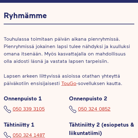
Ryhmämme
Touhulassa toimitaan päivän aikana pienryhmissä.
Pienryhmissä jokainen lapsi tulee nähdyksi ja kuulluksi
omana itsenään. Myös kasvattajalla on mahdollisuus
olla aidosti läsnä ja vastata lapsen tarpeisiin.
Lapsen arkeen liittyvissä asioissa otathan yhteyttä
päiväkotiin ensisijaisesti
TouGo
-sovelluksen kautta.
Onnenpuisto 1
Onnenpuisto 2
050 339 3105
050 324 0852
Tähtiniitty 1
Tähtiniitty 2 (esiopetus &
liikuntatiimi)
050 324 1487