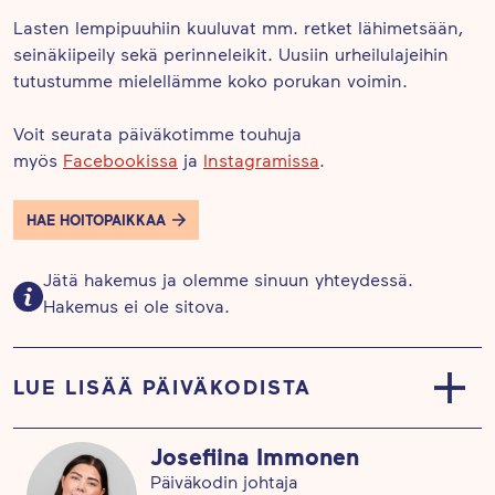
Lasten lempipuuhiin kuuluvat mm. retket lähimetsään,
seinäkiipeily sekä perinneleikit. Uusiin urheilulajeihin
tutustumme mielellämme koko porukan voimin.
Voit seurata päiväkotimme touhuja
myös
Facebookissa
ja
Instagramissa
.
HAE HOITOPAIKKAA
Jätä hakemus ja olemme sinuun yhteydessä.
Hakemus ei ole sitova.
LUE LISÄÄ PÄIVÄKODISTA
Päiväkodissa toimii kuusi lapsiryhmää.
Josefiina Immonen
Päiväkodin johtaja