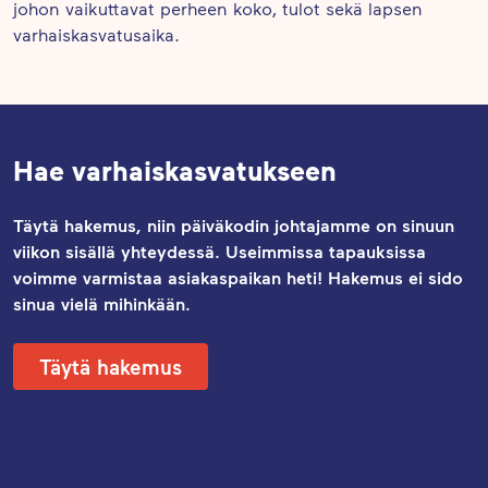
johon vaikuttavat perheen koko, tulot sekä lapsen
viestitään tarvittaessa muitakin ajankohtaisia
varhaiskasvatusaika.
asioita. Lähetämme perheille viikoittain myös
ruokalistan päiväkodissa tarjottavista aterioista,
jota asiakasperheet ovat toivoneet. Tapaamme
vanhempainkahveilla kuukausittain vaihtamaan
Hae varhaiskasvatukseen
kuulumisia vanhempien kanssa.
Täytä hakemus, niin päiväkodin johtajamme on sinuun
viikon sisällä yhteydessä. Useimmissa tapauksissa
voimme varmistaa asiakaspaikan heti! Hakemus ei sido
sinua vielä mihinkään.
Täytä hakemus